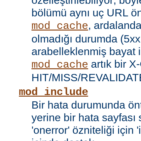
özelleştirilebiliyor; böy
bölümü aynı uç URL öne
, ardalanda
mod_cache
olmadığı durumda (5xx 
arabelleklenmiş bayat iç
artık bir X
mod_cache
HIT/MISS/REVALIDATE y
mod_include
Bir hata durumunda önt
yerine bir hata sayfas
'onerror' özniteliği için