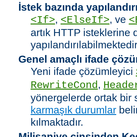
İstek bazında yapılandı
,
, ve
<If>
<ElseIf>
<
artık HTTP isteklerine 
yapılandırılabilmektedir
Genel amaçlı ifade çözü
Yeni ifade çözümleyici
,
RewriteCond
Heade
yönergelerde ortak bir 
karmaşık durumlar
bel
kılmaktadır.
Milisaniye cinsinden K