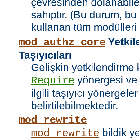
çevresinden dolanabile
sahiptir. (Bu durum, bu
kullanan tüm modülleri e
Yetkil
mod_authz_core
Taşıyıcıları
Gelişkin yetkilendirme k
yönergesi v
Require
ilgili taşıyıcı yönergele
belirtilebilmektedir.
mod_rewrite
bildik 
mod_rewrite