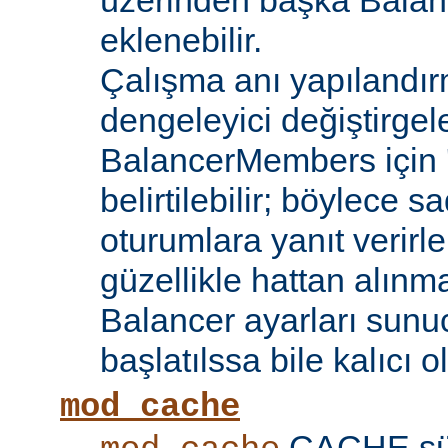
üzerinden başka Bala
eklenebilir.
Çalışma anı yapılandır
dengeleyici değiştirgele
BalancerMembers için '
belirtilebilir; böylece 
oturumlara yanıt verirle
güzellikle hattan alın
Balancer ayarları sunu
başlatılssa bile kalıcı ol
mod_cache
CACHE sü