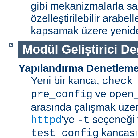
gibi mekanizmalarla s
özelleştirilebilir arabe
kapsamak üzere yenide
Modül Geliştirici Değ
Yapılandırma Denetleme
Yeni bir kanca,
check
ve
pre_config
open
arasında çalışmak üzer
'ye
seçeneği v
httpd
-t
kancasın
test_config