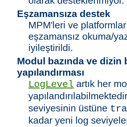
olarak desteklenmiyor.
Eşzamansıza destek
MPM'leri ve platformlar
eşzamansız okuma/ya
iyileştirildi.
Modul bazında ve dizin
yapılandırması
artık her mo
LogLevel
yapılandırılabilmektedi
seviyesinin üstüne
tra
kadar yeni log seviyeler