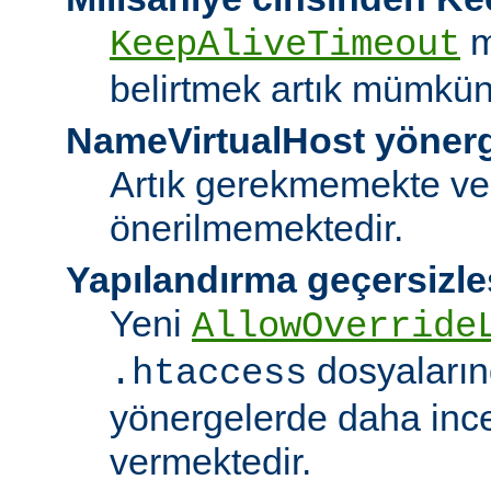
m
KeepAliveTimeout
belirtmek artık mümkün
NameVirtualHost yöner
Artık gerekmemekte ve
önerilmemektedir.
Yapılandırma geçersizle
Yeni
AllowOverride
dosyalarınd
.htaccess
yönergelerde daha ince
vermektedir.