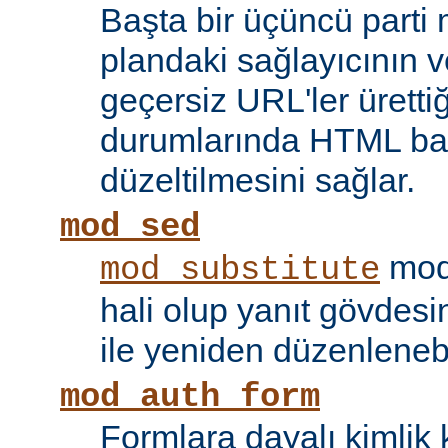
Başta bir üçüncü parti
plandaki sağlayıcının ve
geçersiz URL'ler ürettiği
durumlarında HTML bağ
düzeltilmesini sağlar.
mod_sed
modü
mod_substitute
hali olup yanıt gövdesi
ile yeniden düzenlenebi
mod_auth_form
Formlara dayalı kimlik 