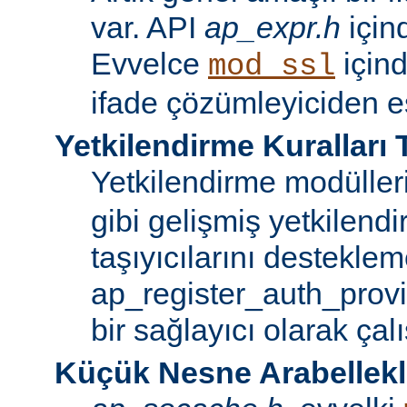
var. API
ap_expr.h
içind
Evvelce
için
mod_ssl
ifade çözümleyiciden es
Yetkilendirme Kuralları T
Yetkilendirme modüller
gibi gelişmiş yetkilendi
taşıyıcılarını desteklem
ap_register_auth_provi
bir sağlayıcı olarak çalı
Küçük Nesne Arabellek