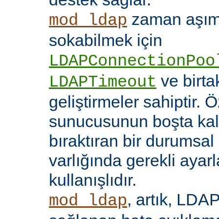
zaman aşıml
mod_ldap
sokabilmek için
LDAPConnectionPoo
ve birt
LDAPTimeout
geliştirmeler sahiptir. 
sunucusunun boşta kalm
bıraktıran bir durumsal
varlığında gerekli ayar
kullanışlıdır.
, artık, LDAP
mod_ldap