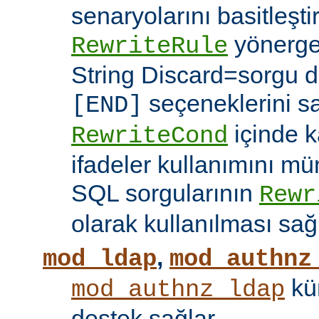
senaryolarını basitleşti
yönerg
RewriteRule
String Discard=sorgu diz
seçeneklerini s
[END]
içinde k
RewriteCond
ifadeler kullanımını mü
SQL sorgularının
Rewr
olarak kullanılması sağ
,
mod_ldap
mod_authnz
kü
mod_authnz_ldap
destek sağlar.