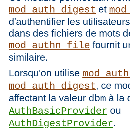
et
mod_auth_digest
mod
d'authentifier les utilisateu
dans des fichiers de mots 
fournit u
mod_authn_file
similaire.
Lorsqu'on utilise
mod_auth
, ce mo
mod_auth_digest
affectant la valeur
à la 
dbm
ou
AuthBasicProvider
.
AuthDigestProvider