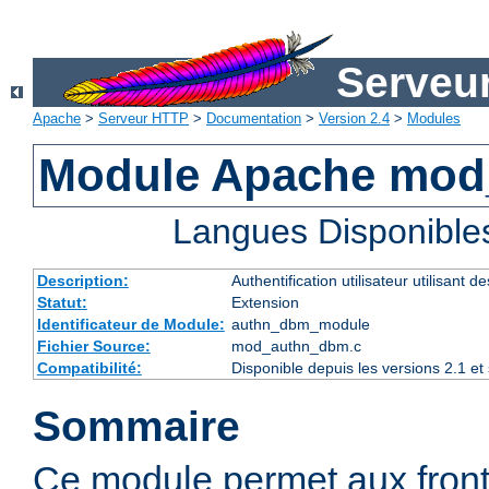
Serveu
Apache
>
Serveur HTTP
>
Documentation
>
Version 2.4
>
Modules
Module Apache mo
Langues Disponible
Description:
Authentification utilisateur utilisant 
Statut:
Extension
Identificateur de Module:
authn_dbm_module
Fichier Source:
mod_authn_dbm.c
Compatibilité:
Disponible depuis les versions 2.1 e
Sommaire
Ce module permet aux fro