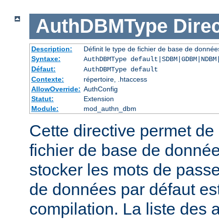
AuthDBMType
Direc
Description:
Définit le type de fichier de base de donnée
Syntaxe:
AuthDBMType default|SDBM|GDBM|NDBM
Défaut:
AuthDBMType default
Contexte:
répertoire, .htaccess
AllowOverride:
AuthConfig
Statut:
Extension
Module:
mod_authn_dbm
Cette directive permet de 
fichier de base de données
stocker les mots de passe
de données par défaut est 
compilation. La liste des 