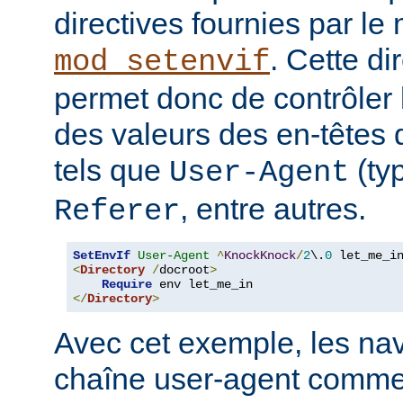
directives fournies par le
. Cette di
mod_setenvif
permet donc de contrôler 
des valeurs des en-têtes
tels que
(ty
User-Agent
, entre autres.
Referer
SetEnvIf
User-Agent
^
KnockKnock
/
2
\.
0
<
Directory
/
docroot
>
Require
</
Directory
>
Avec cet exemple, les nav
chaîne user-agent comme