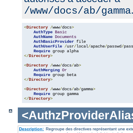
/www/docs/ab/gamma
<
Directory
/
www
/
docs
>
AuthType
Basic
AuthName
Documents
AuthBasicProvider
 file

AuthUserFile
/
usr
/
local
/
apache
/
passwd
/
pass
Require
</
Directory
>
<
Directory
/
www
/
docs
/
ab
>
AuthMerging
Or
Require
</
Directory
>
<
Directory
/
www
/
docs
/
ab
/
gamma
>
Require
</
Directory
>
<AuthzProviderAlia
Description:
Regroupe des directives représentant une exte