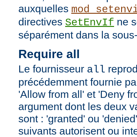
auxquelles
mod_setenv
directives
ne s
SetEnvIf
séparément dans la sous-
Require all
Le fournisseur
reprodu
all
précédemment fournie par 
'Allow from all' et 'Deny fr
argument dont les deux v
sont : 'granted' ou 'denie
suivants autorisent ou int