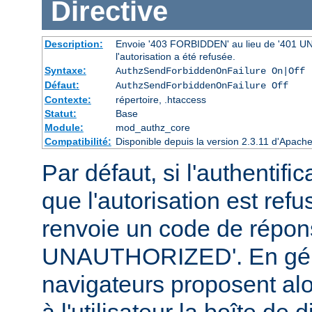
Directive
Description:
Envoie '403 FORBIDDEN' au lieu de '401 UNAU
l'autorisation a été refusée.
Syntaxe:
AuthzSendForbiddenOnFailure On|Off
Défaut:
AuthzSendForbiddenOnFailure Off
Contexte:
répertoire, .htaccess
Statut:
Base
Module:
mod_authz_core
Compatibilité:
Disponible depuis la version 2.3.11 d'Apac
Par défaut, si l'authentific
que l'autorisation est r
renvoie un code de répo
UNAUTHORIZED'. En géné
navigateurs proposent alo
à l'utilisateur la boîte de