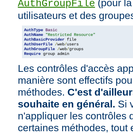
(pour la
AuthGroupFile
utilisateurs et des groupe
AuthType
Basic
AuthName
"Restricted Resource"
AuthBasicProvider
AuthUserFile
/
web
/
AuthGroupFile
/
web
/
Require
 group admin
Les contrôles d'accès app
manière sont effectifs po
méthodes.
C'est d'ailleu
souhaite en général.
Si 
n'appliquer les contrôles 
certaines méthodes, tout e