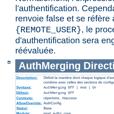
l'authentification. Cependa
renvoie false et se réfère 
, le pro
{REMOTE_USER}
d'authentification sera en
réévaluée.
AuthMerging
Direct
Description:
Définit la manière dont chaque logique d'aut
combine avec celles des sections de config
Syntaxe:
AuthMerging Off | And | Or
Défaut:
AuthMerging Off
Contexte:
répertoire, .htaccess
AllowOverride:
AuthConfig
Statut:
Base
Module:
mod_authz_core