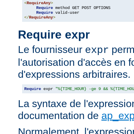
<
RequireAny
>
Require
 method GET POST OPTIONS

Require
</
RequireAny
>
Require expr
Le fournisseur
perme
expr
l'autorisation d'accès en f
d'expressions arbitraires.
Require
 expr 
"%{TIME_HOUR} -ge 9 && %{TIME_HO
La syntaxe de l'expression
documentation de
ap_exp
Normalement, l'expressio