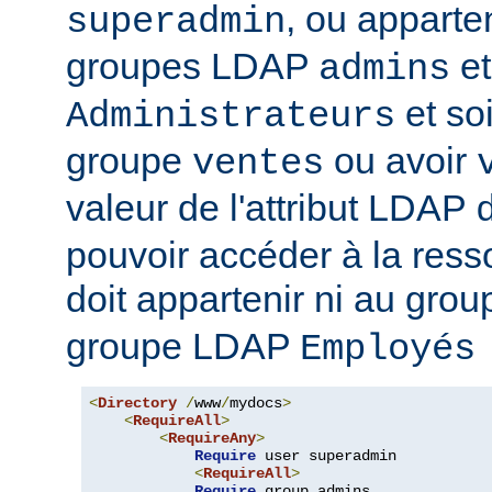
, ou apparte
superadmin
groupes LDAP
et
admins
et soi
Administrateurs
groupe
ou avoir
ventes
valeur de l'attribut LDAP
pouvoir accéder à la ressou
doit appartenir ni au gro
groupe LDAP
Employés
<
Directory
/
www
/
mydocs
>
<
RequireAll
>
<
RequireAny
>
Require
 user superadmin

<
RequireAll
>
Require
 group admins
