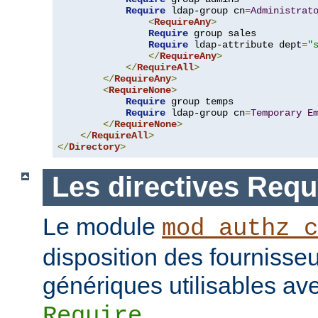
Require
 ldap-group cn
=
Administrat
<
RequireAny
>
Require
 group sales

Require
 ldap-attribute dept
=
"
</
RequireAny
>
</
RequireAll
>
</
RequireAny
>
<
RequireNone
>
Require
 group temps

Require
 ldap-group cn
=
Temporary
E
</
RequireNone
>
</
RequireAll
>
</
Directory
>
Les directives Requ
Le module
mod_authz_c
disposition des fournisseu
génériques utilisables ave
.
Require