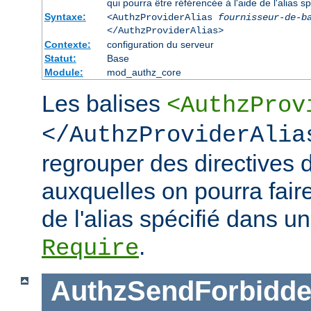
qui pourra être référencée à l'aide de l'alias sp
Syntaxe:
<AuthzProviderAlias
fournisseur-de-b
</AuthzProviderAlias>
Contexte:
configuration du serveur
Statut:
Base
Module:
mod_authz_core
Les balises
<AuthzProv
</AuthzProviderAlia
regrouper des directives d
auxquelles on pourra faire
de l'alias spécifié dans un
.
Require
AuthzSendForbidde