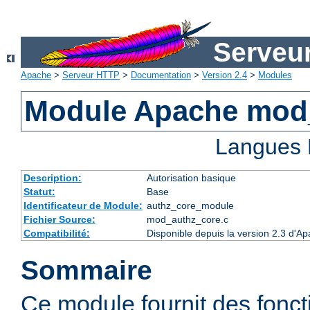
Serveu
Apache
>
Serveur HTTP
>
Documentation
>
Version 2.4
>
Modules
Module Apache mod
Langues 
Description:
Autorisation basique
Statut:
Base
Identificateur de Module:
authz_core_module
Fichier Source:
mod_authz_core.c
Compatibilité:
Disponible depuis la version 2.3 d'
Sommaire
Ce module fournit des fonct