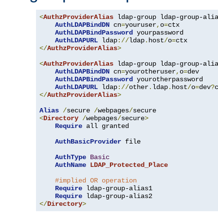
<
AuthzProviderAlias
 ldap-group ldap-group-ali
AuthLDAPBindDN
 cn
=
youruser
,
o
=
ctx

AuthLDAPBindPassword
 yourpassword

AuthLDAPURL
 ldap
://
ldap
.
host
/
o
=
</
AuthzProviderAlias
>
<
AuthzProviderAlias
 ldap-group ldap-group-ali
AuthLDAPBindDN
 cn
=
yourotheruser
,
o
=
dev

AuthLDAPBindPassword
 yourotherpassword

AuthLDAPURL
 ldap
://
other
.
ldap
.
host
/
o
=
dev
?
</
AuthzProviderAlias
>
Alias
/
secure 
/
webpages
/
<
Directory
/
webpages
/
secure
>
Require
 all granted

AuthBasicProvider
 file

AuthType
Basic
AuthName
LDAP_Protected_Place
#implied OR operation
Require
 ldap-group-alias1

Require
</
Directory
>