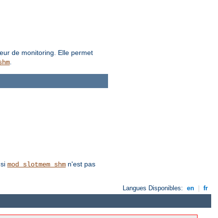
eur de monitoring. Elle permet
.
shm
 si
n'est pas
mod_slotmem_shm
Langues Disponibles:
en
|
fr