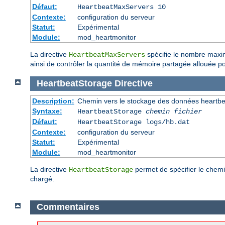
Défaut:
HeartbeatMaxServers 10
Contexte:
configuration du serveur
Statut:
Expérimental
Module:
mod_heartmonitor
La directive
spécifie le nombre maxim
HeartbeatMaxServers
ainsi de contrôler la quantité de mémoire partagée allouée p
HeartbeatStorage
Directive
Description:
Chemin vers le stockage des données heartbe
Syntaxe:
HeartbeatStorage
chemin fichier
Défaut:
HeartbeatStorage logs/hb.dat
Contexte:
configuration du serveur
Statut:
Expérimental
Module:
mod_heartmonitor
La directive
permet de spécifier le chemi
HeartbeatStorage
chargé.
Commentaires