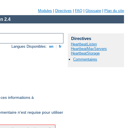
Modules
|
Directives
|
FAQ
|
Glossaire
|
Plan du site
n 2.4
Directives
HeartbeatListen
Langues Disponibles:
en
|
fr
HeartbeatMaxServers
HeartbeatStorage
Commentaires
t ces informations à
émentaire n'est requise pour utiliser