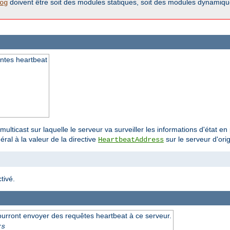
doivent être soit des modules statiques, soit des modules dynamiques
og
antes heartbeat
multicast sur laquelle le serveur va surveiller les informations d'état 
ral à la valeur de la directive
sur le serveur d'orig
HeartbeatAddress
tivé.
ourront envoyer des requêtes heartbeat à ce serveur.
rs