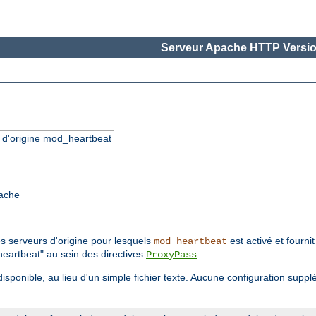
Serveur Apache HTTP Versio
s d'origine mod_heartbeat
pache
s serveurs d'origine pour lesquels
est activé et fourni
mod_heartbeat
eartbeat" au sein des directives
.
ProxyPass
t disponible, au lieu d'un simple fichier texte. Aucune configuration suppl