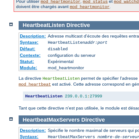
Pour utiliser
,
et
mod_heartmonitor
mod_status
mod_watchd
doivent être chargés avant
.
mod_heartmonitor
HeartbeatListen
Directive
Description:
Adresse multicast d'écoute des requêtes entr
Syntaxe:
HeartbeatListen
addr:port
Défaut:
disabled
Contexte:
configuration du serveur
Statut:
Expérimental
Module:
mod_heartmonitor
La directive
permet de spécifier l'adresse 
HeartbeatListen
est activé. Cette adresse correspond en géné
mod_heartbeat
HeartbeatListen
239.0
.
0.1
:
27999
Tant que cette directive n'est pas utilisée, le module est désac
HeartbeatMaxServers
Directive
Description:
Spécifie le nombre maximal de serveurs qui p
Syntaxe:
HeartbeatMaxServers
nombre-de-serveu