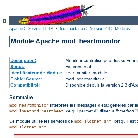
Apache
>
Serveur HTTP
>
Documentation
>
Version 2.4
>
Modules
Module Apache mod_heartmonitor
Description:
Moniteur centralisé pour les serveur
Statut:
Expérimental
Identificateur de Module:
heartmonitor_module
Fichier Source:
mod_heartmonitor.c
Compatibilité:
Disponible depuis la version 2.3 d'A
Sommaire
interprète les messages d'état générés par le
mod_heartmonitor
, ce qui permet d'utiliser la
lbmethod
"h
mod_lbmethod_heartbeat
Ce module utilise les services de
, lorsqu'il es
mod_slotmem_shm
.
mod_slotmem_shm