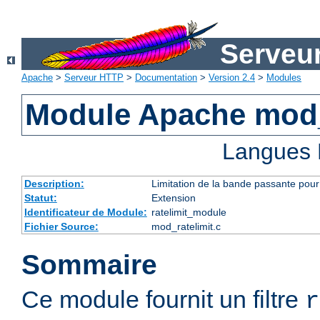
Serveu
Apache
>
Serveur HTTP
>
Documentation
>
Version 2.4
>
Modules
Module Apache mod_
Langues 
Description:
Limitation de la bande passante pour 
Statut:
Extension
Identificateur de Module:
ratelimit_module
Fichier Source:
mod_ratelimit.c
Sommaire
Ce module fournit un filtre
r