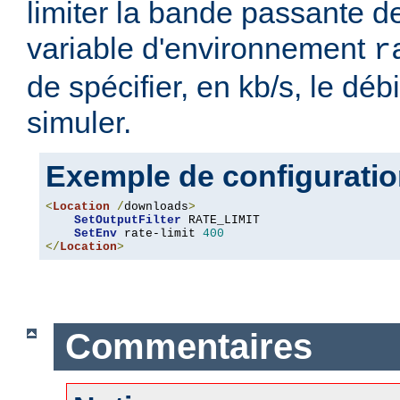
limiter la bande passante de
variable d'environnement
r
de spécifier, en kb/s, le déb
simuler.
Exemple de configurati
<
Location
/
downloads
>
SetOutputFilter
 RATE_LIMIT

SetEnv
 rate-limit 
400
</
Location
>
Commentaires