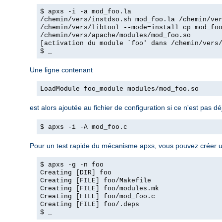
$ apxs -i -a mod_foo.la
/chemin/vers/instdso.sh mod_foo.la /chemin/ve
/chemin/vers/libtool --mode=install cp mod_fo
/chemin/vers/apache/modules/mod_foo.so
[activation du module `foo' dans /chemin/vers
$ _
Une ligne contenant
LoadModule foo_module modules/mod_foo.so
est alors ajoutée au fichier de configuration si ce n'est pas dé
$ apxs -i -A mod_foo.c
Pour un test rapide du mécanisme apxs, vous pouvez créer u
$ apxs -g -n foo
Creating [DIR] foo
Creating [FILE] foo/Makefile
Creating [FILE] foo/modules.mk
Creating [FILE] foo/mod_foo.c
Creating [FILE] foo/.deps
$ _