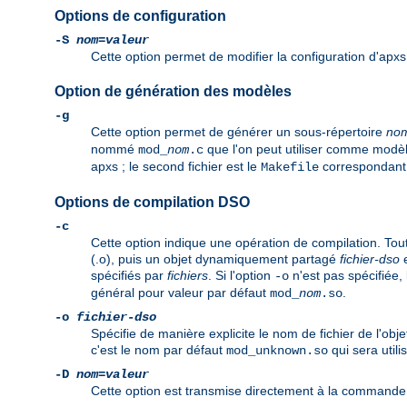
Options de configuration
-S
nom
=
valeur
Cette option permet de modifier la configuration d'apxs
Option de génération des modèles
-g
Cette option permet de générer un sous-répertoire
no
nommé
que l'on peut utiliser comme modè
mod_
nom
.c
apxs ; le second fichier est le
correspondant fa
Makefile
Options de compilation DSO
-c
Cette option indique une opération de compilation. Tout 
(.o), puis un objet dynamiquement partagé
fichier-dso
e
spécifiés par
fichiers
. Si l'option
n'est pas spécifiée,
-o
général pour valeur par défaut
.
mod_
nom
.so
-o
fichier-dso
Spécifie de manière explicite le nom de fichier de l'ob
c'est le nom par défaut
qui sera utili
mod_unknown.so
-D
nom
=
valeur
Cette option est transmise directement à la commande d