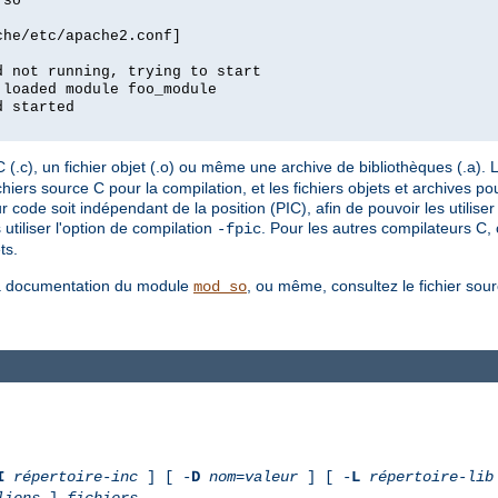
.so
che/etc/apache2.conf]
d not running, trying to start
 loaded module foo_module
d started
.c), un fichier objet (.o) ou même une archive de bibliothèques (.a). L'
ers source C pour la compilation, et les fichiers objets et archives pour
r code soit indépendant de la position (PIC), afin de pouvoir les utilis
tiliser l'option de compilation
. Pour les autres compilateurs C,
-fpic
ts.
 la documentation du module
, ou même, consultez le fichier sou
mod_so
I
répertoire-inc
] [ -
D
nom
=
valeur
] [ -
L
répertoire-lib
liens
]
fichiers
...