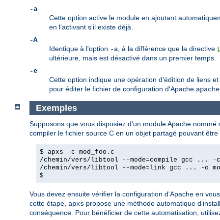
-a
Cette option active le module en ajoutant automatique
en l'activant s'il existe déjà.
-A
Identique à l'option
, à la différence que la directive
-a
ultérieure, mais est désactivé dans un premier temps.
-e
Cette option indique une opération d'édition de liens et
pour éditer le fichier de configuration d'Apache
apache
Exemples
Supposons que vous disposiez d'un module Apache nommé
compiler le fichier source C en un objet partagé pouvant êtr
$ apxs -c mod_foo.c
/chemin/vers/libtool --mode=compile gcc ... -
/chemin/vers/libtool --mode=link gcc ... -o m
$ _
Vous devez ensuite vérifier la configuration d'Apache en vou
cette étape,
propose une méthode automatique d'installat
apxs
conséquence. Pour bénéficier de cette automatisation, utilis