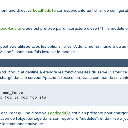
ment une directive
correspondante au fichier de configura
LoadModule
créée est préfixée par un caractère dièse (
) ; le module 
LoadModule
#
 peut être utilisée avec les options
et
de la même manière qu'au cou
-a
-A
, sans toutefois installer le module.
2.conf
et destiné à étendre les fonctionnalités du serveur. Pour ce
mod_foo.c
e chargé dans le serveur Apache à l'exécution, via la commande suivant
c mod_foo.c
od_foo.la mod_foo.slo
s assurant qu'une directive
est bien présente pour charger 
LoadModule
ion de l'objet partagé dans son répertoire "modules", et de mise à jou
ez la commande suivante :