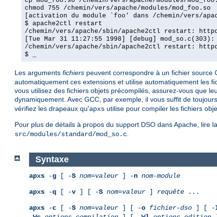
cp mod_foo.so /chemin/vers/apache/modules/mod_foo
chmod 755 /chemin/vers/apache/modules/mod_foo.so
[activation du module `foo' dans /chemin/vers/apa
$ apache2ctl restart
/chemin/vers/apache/sbin/apache2ctl restart: http
[Tue Mar 31 11:27:55 1998] [debug] mod_so.c(303):
/chemin/vers/apache/sbin/apache2ctl restart: http
$ _
Les arguments
fichiers
peuvent correspondre à un fichier source C (
automatiquement ces extensions et utilise automatiquement les fichi
vous utilisez des fichiers objets précompilés, assurez-vous que leu
dynamiquement. Avec GCC, par exemple, il vous suffit de toujours u
vérifiez les drapeaux qu'
utilise pour compiler les fichiers obje
apxs
Pour plus de détails à propos du support DSO dans Apache, lire
.
src/modules/standard/mod_so.c
Syntaxe
apxs
-
g
[ -
S
nom
=
valeur
] -
n
nom-module
apxs
-
q
[ -
v
] [ -
S
nom
=
valeur
]
requête
...
apxs
-
c
[ -
S
nom
=
valeur
] [ -
o
fichier-dso
] [ -
-
Wc,
options-compilation
] [ -
Wl,
options-edition-