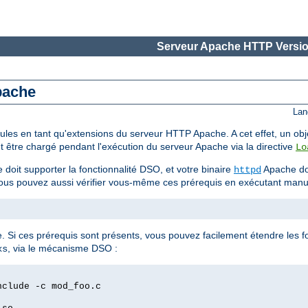
Serveur Apache HTTP Versio
Apache
Lan
modules en tant qu'extensions du serveur HTTP Apache. A cet effet, un 
t être chargé pendant l'exécution du serveur Apache via la directive
Lo
 doit supporter la fonctionnalité DSO, et votre binaire
Apache doi
httpd
Vous pouvez aussi vérifier vous-même ces prérequis en exécutant man
ée. Si ces prérequis sont présents, vous pouvez facilement étendre les f
, via le mécanisme DSO :
xs
nclude -c mod_foo.c