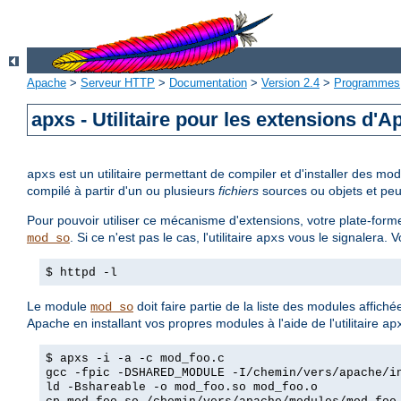
Apache
>
Serveur HTTP
>
Documentation
>
Version 2.4
>
Programmes
apxs - Utilitaire pour les extensions d'
est un utilitaire permettant de compiler et d'installer des 
apxs
compilé à partir d'un ou plusieurs
fichiers
sources ou objets et peu
Pour pouvoir utiliser ce mécanisme d'extensions, votre plate-forme
. Si ce n'est pas le cas, l'utilitaire
vous le signalera. 
mod_so
apxs
$ httpd -l
Le module
doit faire partie de la liste des modules affich
mod_so
Apache en installant vos propres modules à l'aide de l'utilitaire
ap
$ apxs -i -a -c mod_foo.c
gcc -fpic -DSHARED_MODULE -I/chemin/vers/apache/i
ld -Bshareable -o mod_foo.so mod_foo.o