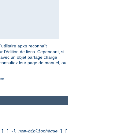
utilitaire
reconnaît
apxs
 l'édition de liens. Cependant, si
er avec un objet partagé chargé
 consultez leur page de manuel, ou
rce
] [ -
l
nom-bibliothèque
] [