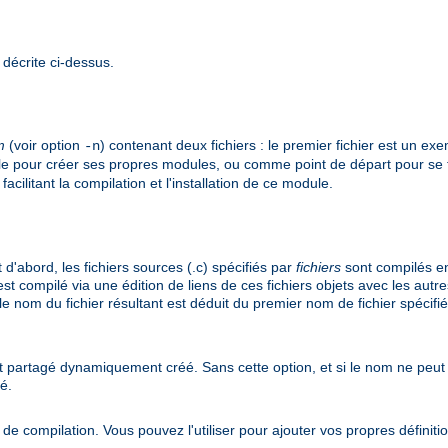
 décrite ci-dessus.
m
(voir option
) contenant deux fichiers : le premier fichier est un e
-n
le pour créer ses propres modules, ou comme point de départ pour se 
cilitant la compilation et l'installation de ce module.
d'abord, les fichiers sources (.c) spécifiés par
fichiers
sont compilés en
st compilé via une édition de liens de ces fichiers objets avec les autres
 le nom du fichier résultant est déduit du premier nom de fichier spécifi
jet partagé dynamiquement créé. Sans cette option, et si le nom ne peut 
sé.
e compilation. Vous pouvez l'utiliser pour ajouter vos propres définit