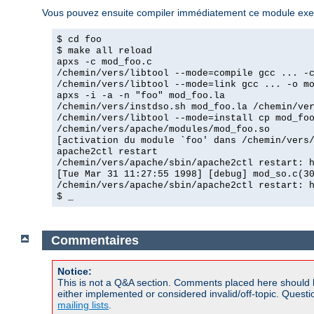
Vous pouvez ensuite compiler immédiatement ce module exemp
$ cd foo
$ make all reload
apxs -c mod_foo.c
/chemin/vers/libtool --mode=compile gcc ... -
/chemin/vers/libtool --mode=link gcc ... -o m
apxs -i -a -n "foo" mod_foo.la
/chemin/vers/instdso.sh mod_foo.la /chemin/ve
/chemin/vers/libtool --mode=install cp mod_fo
/chemin/vers/apache/modules/mod_foo.so
[activation du module `foo' dans /chemin/vers
apache2ctl restart
/chemin/vers/apache/sbin/apache2ctl restart: 
[Tue Mar 31 11:27:55 1998] [debug] mod_so.c(3
/chemin/vers/apache/sbin/apache2ctl restart: 
$ _
Commentaires
Notice:
This is not a Q&A section. Comments placed here should 
either implemented or considered invalid/off-topic. Ques
mailing lists
.