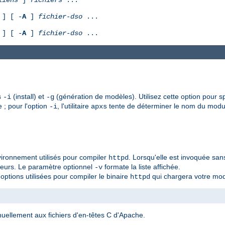
] [ -
A
]
fichier-dso
...
] [ -
A
]
fichier-dso
...
s
(install) et
(génération de modèles). Utilisez cette option pour sp
-i
-g
e ; pour l'option
, l'utilitaire
tente de déterminer le nom du modul
-i
apxs
vironnement utilisés pour compiler
. Lorsqu'elle est invoquée sa
httpd
aleurs. Le paramètre optionnel
formate la liste affichée.
-v
options utilisées pour compiler le binaire
qui chargera votre mod
httpd
uellement aux fichiers d'en-têtes C d'Apache.