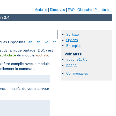
Modules
|
Directives
|
FAQ
|
Glossaire
|
Plan du site
n 2.4
Syntaxe
Options
gues Disponibles:
en
|
fr
|
ko
|
tr
Exemples
objet dynamique partagé (DSO) est
Voir aussi
du module
.
adModule
mod_so
apache2ctl
t être compilé avec le module
httpd
uellement la commande :
Commentaires
onctionnalités de votre serveur