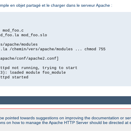
le en objet partagé et le charger dans le serveur Apache :
c mod_foo.c
od_foo.la mod_foo.slo
rs/apache/modules
o.la /chemin/vers/apache/modules ... chmod 755
/apache/conf/apache2.conf]
httpd not running, trying to start
03): loaded module foo_module
httpd started
be pointed towards suggestions on improving the documentation or ser
tions on how to manage the Apache HTTP Server should be directed at e