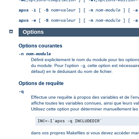
apxs
-
i
[ -
S
nom
=
valeur
] [ -
n
nom-module
] [ -
a
apxs
-
e
[ -
S
nom
=
valeur
] [ -
n
nom-module
] [ -
a
Options
Options courantes
-n
nom-module
Définit explicitement le nom du module pour les option
du module. Pour l'option
, cette option est nécessair
-g
défaut) en le déduisant du nom de fichier.
Options de requête
-q
Effectue une requête à propos des variables et de l'en
affiche toutes les variables connues, ainsi que leurs v
Utilisez cette option pour déterminer manuellement les 
INC=-I`apxs -q INCLUDEDIR`
dans vos propres Makefiles si vous devez accéder man