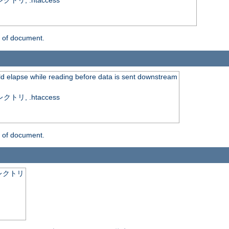
, .htaccess
n of document.
ld elapse while reading before data is sent downstream
, .htaccess
n of document.
レクトリ