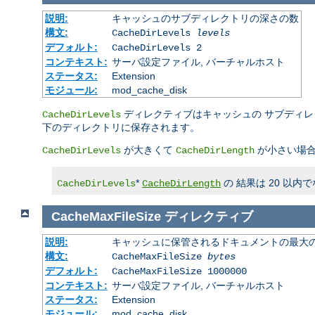
説明:
キャッシュのサブディレクトリの深さの数
構文:
CacheDirLevels
levels
デフォルト:
CacheDirLevels 2
コンテキスト:
サーバ設定ファイル, バーチャルホスト
ステータス:
Extension
モジュール:
mod_cache_disk
ディレクティブはキャッシュの サブディ
CacheDirLevels
下のディレクトリに保存されます。
が大きくて
が小さい場合
CacheDirLevels
CacheDirLength
*
の 結果は 20 以
CacheDirLevels
CacheDirLength
CacheMaxFileSize
ディレクティブ
説明:
キャッシュに保管されるドキュメントの最大の 
構文:
CacheMaxFileSize
bytes
デフォルト:
CacheMaxFileSize 1000000
コンテキスト:
サーバ設定ファイル, バーチャルホスト
ステータス:
Extension
モジュール:
mod_cache_disk