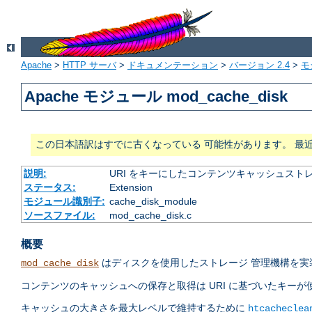
Apache
>
HTTP サーバ
>
ドキュメンテーション
>
バージョン 2.4
>
モ
Apache モジュール mod_cache_disk
この日本語訳はすでに古くなっている 可能性があります。 最
説明:
URI をキーにしたコンテンツキャッシュスト
ステータス:
Extension
モジュール識別子:
cache_disk_module
ソースファイル:
mod_cache_disk.c
概要
はディスクを使用したストレージ 管理機構を
mod_cache_disk
コンテンツのキャッシュへの保存と取得は URI に基づいたキー
キャッシュの大きさを最大レベルで維持するために
htcacheclea