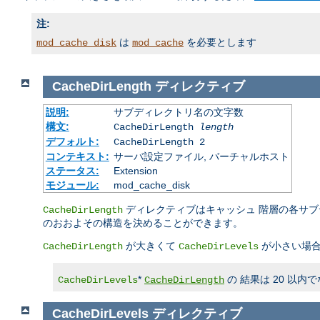
注:
は
を必要とします
mod_cache_disk
mod_cache
CacheDirLength
ディレクティブ
説明:
サブディレクトリ名の文字数
構文:
CacheDirLength
length
デフォルト:
CacheDirLength 2
コンテキスト:
サーバ設定ファイル, バーチャルホスト
ステータス:
Extension
モジュール:
mod_cache_disk
ディレクティブはキャッシュ 階層の各サ
CacheDirLength
のおおよその構造を決めることができます。
が大きくて
が小さい場合
CacheDirLength
CacheDirLevels
*
の 結果は 20 以
CacheDirLevels
CacheDirLength
CacheDirLevels
ディレクティブ