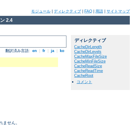
モジュール
|
ディレクティブ
|
FAQ
|
用語
|
サイトマップ
 2.4
ディレクティブ
CacheDirLength
翻訳済み言語:
en
|
fr
|
ja
|
ko
CacheDirLevels
CacheMaxFileSize
CacheMinFileSize
CacheReadSize
CacheReadTime
CacheRoot
コメント
れません。