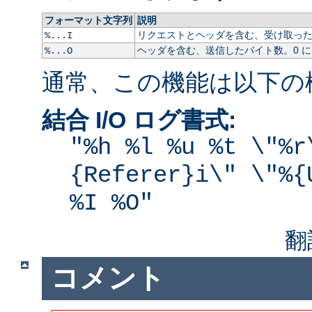
フォーマット文字列
説明
リクエストとヘッダを含む、受け取ったバ
%...I
ヘッダを含む、送信したバイト数。0 
%...O
通常、この機能は以下の
結合 I/O ログ書式:
"%h %l %u %t \"%r
{Referer}i\" \"%{
%I %O"
翻
コメント