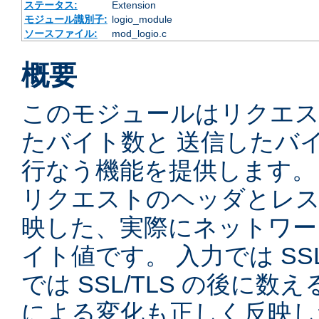
ステータス:
Extension
モジュール識別子:
logio_module
ソースファイル:
mod_logio.c
概要
このモジュールはリクエ
たバイト数と 送信したバ
行なう機能を提供します。
リクエストのヘッダとレス
映した、実際にネットワー
イト値です。 入力では SSL
では SSL/TLS の後に数
による変化も正しく反映し