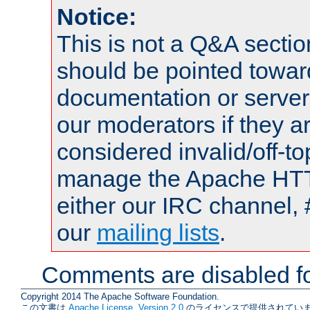
Notice:
This is not a Q&A sect
should be pointed towar
documentation or serve
our moderators if they a
considered invalid/off-t
manage the Apache HTTP
either our IRC channel, 
our
mailing lists
.
Comments are disabled fo
Copyright 2014 The Apache Software Foundation.
この文書は
Apache License, Version 2.0
のライセンスで提供されていま