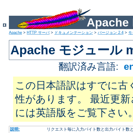
Apach
Apache
>
HTTP サーバ
>
ドキュメンテーション
>
バージョン 2.4
>
モ
Apache モジュール mo
翻訳済み言語:
e
この日本語訳はすでに古
性があります。 最近更
には英語版をご覧下さい
説明:
リクエスト毎に入力バイト数と出力バイト数