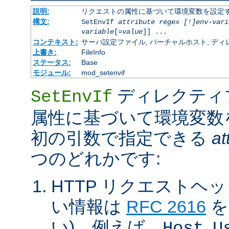
説明:
リクエストの属性に基づいて環境変数を設定
構文:
SetEnvIf
attribute regex [!]env-vari
variable
[=
value
]] ...
コンテキスト:
サーバ設定ファイル, バーチャルホスト, ディレクトリ
上書き:
FileInfo
ステータス:
Base
モジュール:
mod_setenvif
ディレクティ
SetEnvIf
属性に基づいて環境変数
初の引数で指定できる
at
つのどれかです:
HTTP リクエストヘ
い情報は
RFC 2616
を
い)。例えば、
,
Host
U