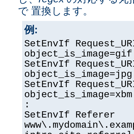
で 置換します。
例:
SetEnvIf Request_UR
object_is_image=gif
SetEnvIf Request_UR
object_is_image=jpg
SetEnvIf Request_UR
object_is_image=xbm
:
SetEnvIf Referer
www\.mydomain\.exam