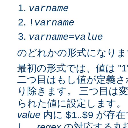
varname
!
varname
varname
=
value
のどれかの形式になりま
最初の形式では、値は "1
二つ目はもし値が定義さ
り除きます。 三つ目は
られた値に設定します。 2.
value
内に
..
が存在
$1
$9
し、
regex
の対応する丸