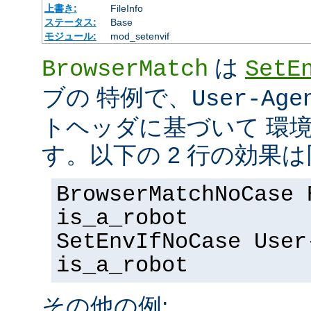
上書き:
FileInfo
ステータス:
Base
モジュール:
mod_setenvif
は
BrowserMatch
SetE
ブの 特例で、
User-Age
トヘッダに基づいて 環
す。以下の 2 行の効果
BrowserMatchNoCase 
is_a_robot
SetEnvIfNoCase User
is_a_robot
その他の例: