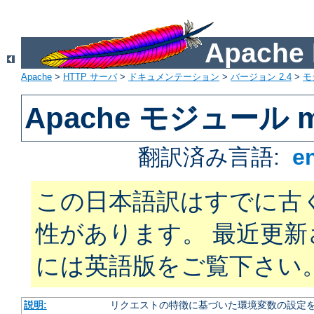
Apach
Apache
>
HTTP サーバ
>
ドキュメンテーション
>
バージョン 2.4
>
モ
Apache モジュール mo
翻訳済み言語:
e
この日本語訳はすでに古
性があります。 最近更
には英語版をご覧下さい
説明:
リクエストの特徴に基づいた環境変数の設定