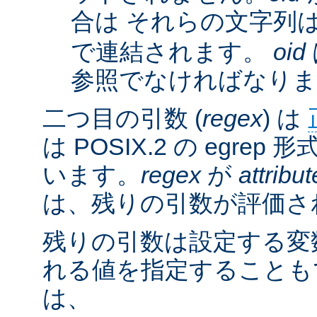
合は それらの文字列
で連結されます。
oid
参照でなければなりま
二つ目の引数 (
regex
) は
は POSIX.2 の egre
います。
regex
が
attribut
は、残りの引数が評価さ
残りの引数は設定する変
れる値を指定することも
は、