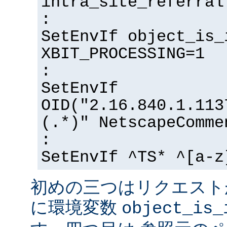
intra_site_referral
:
SetEnvIf object_is_
XBIT_PROCESSING=1
:
SetEnvIf
OID("2.16.840.1.113
(.*)" NetscapeComme
:
SetEnvIf ^TS* ^[a-z
初めの三つはリクエスト
に環境変数
object_is_