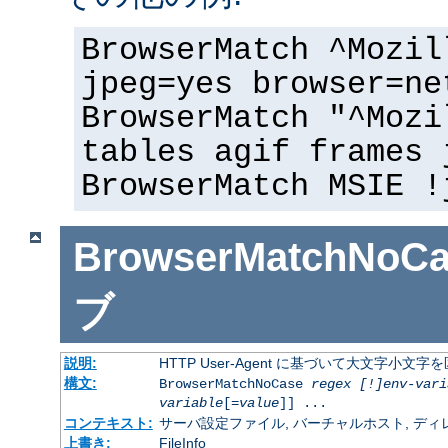
BrowserMatch ^Mozil
jpeg=yes browser=ne
BrowserMatch "^Mozi
tables agif frames 
BrowserMatch MSIE !
BrowserMatchNoCa
ブ
説明:
HTTP User-Agent に基づいて大文字小
構文:
BrowserMatchNoCase
regex [!]env-vari
variable
[=
value
]] ...
コンテキスト:
サーバ設定ファイル, バーチャルホスト, ディレクトリ
上書き:
FileInfo