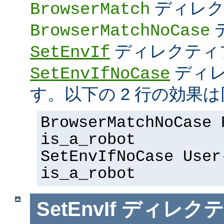
ディレク
BrowserMatch
BrowserMatchNoCase
ディレクティ
SetEnvIf
ディレ
SetEnvIfNoCase
す。以下の 2 行の効果は
BrowserMatchNoCase 
is_a_robot
SetEnvIfNoCase User
is_a_robot
SetEnvIf
ディレクテ