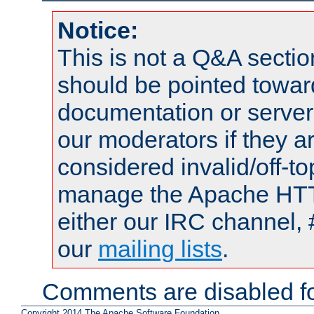
Notice:
This is not a Q&A sect
should be pointed towar
documentation or serve
our moderators if they a
considered invalid/off-t
manage the Apache HTTP
either our IRC channel, 
our
mailing lists
.
Comments are disabled fo
Copyright 2014 The Apache Software Foundation.