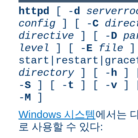
httpd
[ -
d
serverro
config
] [ -
C
direc
directive
] [ -
D
pa
level
] [ -
E
file
]
start|restart|grace
directory
] [ -
h
] 
-
S
] [ -
t
] [ -
v
] 
-
M
]
Windows 시스템
에서는 
로 사용할 수 있다: