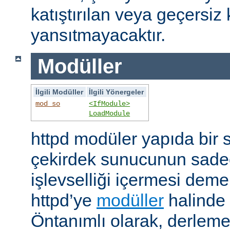
katıştırılan veya geçersiz 
yansıtmayacaktır.
Modüller
İlgili Modüller
İlgili Yönergeler
mod_so
<IfModule>
LoadModule
httpd modüler yapıda bir 
çekirdek sunucunun sade
işlevselliği içermesi demekt
httpd’ye
modüller
halinde 
Öntanımlı olarak, derleme