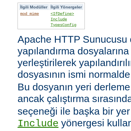
İlgili Modüller
İlgili Yönergeler
mod_mime
<IfDefine>
Include
TypesConfig
Apache HTTP Sunucusu 
yapılandırma dosyaların
yerleştirilerek yapılandırı
dosyasının ismi normald
Bu dosyanın yeri derleme s
ancak çalıştırma sırasınd
seçeneği ile başka bir yer b
yönergesi kulla
Include