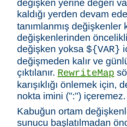
değişken yerine değeri va
kaldığı yerden devam ede
tanımlanmış değişkenler
değişkenlerinden öncelikli
değişken yoksa
i
${VAR}
değişmeden kalır ve günlü
çıktılanır.
söz
RewriteMap
karışıklığı önlemek için, d
nokta imini (":") içeremez.
Kabuğun ortam değişkenle
sunucu başlatılmadan ön