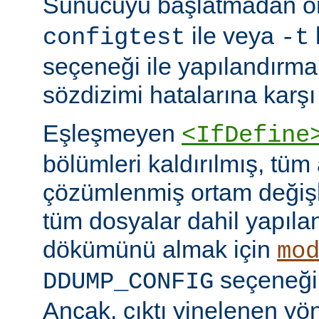
Sunucuyu başlatmadan 
ile veya
configtest
-t
seçeneği ile yapılandırma
sözdizimi hatalarına karşı 
Eşleşmeyen
<IfDefine
bölümleri kaldırılmış, tüm
çözümlenmiş ortam değişke
tüm dosyalar dahil yapıla
dökümünü almak için
mo
seçeneğini
DDUMP_CONFIG
Ancak, çıktı yinelenen yön