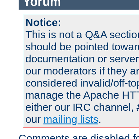
Yorum
Notice:
This is not a Q&A sect
should be pointed towar
documentation or serve
our moderators if they a
considered invalid/off-t
manage the Apache HTTP
either our IRC channel, 
our
mailing lists
.
Comments are disabled fo