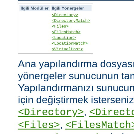
İlgili Modüller
İlgili Yönergeler
<Directory>
<DirectoryMatch>
<Files>
<FilesMatch>
<Location>
<LocationMatch>
<VirtualHost>
Ana yapılandırma dosyasın
yönergeler sunucunun ta
Yapılandırmanızı sunucunu
için değiştirmek isterseni
,
<Directory>
<Direct
,
<Files>
<FilesMatch