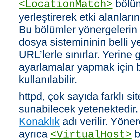
bölüm
<LocationMatch>
yerleştirerek etki alanlarını
Bu bölümler yönergelerin e
dosya sistemininin belli ye
URL’lerle sınırlar. Yerin
ayarlamalar yapmak için b
kullanılabilir.
httpd, çok sayıda farklı si
sunabilecek yetenektedir
Konaklık
adı verilir. Yöner
ayrıca
b
<VirtualHost>