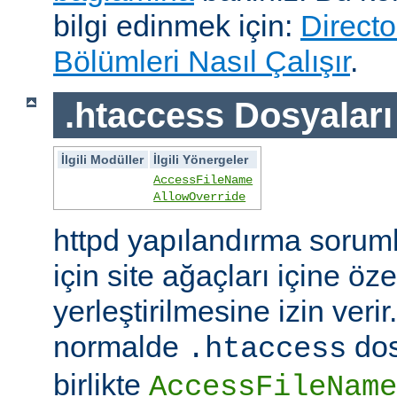
bilgi edinmek için:
Directo
Bölümleri Nasıl Çalışır
.
.htaccess Dosyaları
İlgili Modüller
İlgili Yönergeler
AccessFileName
AllowOverride
httpd yapılandırma sorum
için site ağaçları içine öz
yerleştirilmesine izin veri
normalde
dos
.htaccess
birlikte
AccessFileName