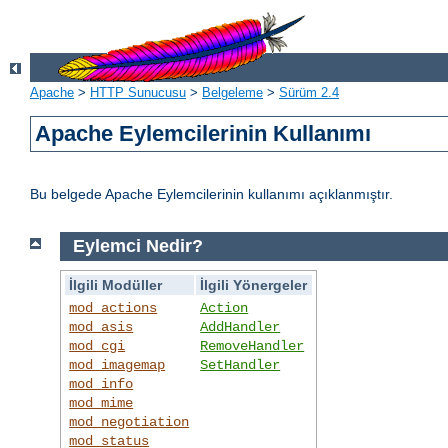
Apache
>
HTTP Sunucusu
>
Belgeleme
>
Sürüm 2.4
Apache Eylemcilerinin Kullanımı
Bu belgede Apache Eylemcilerinin kullanımı açıklanmıştır.
Eylemci Nedir?
İlgili Modüller
İlgili Yönergeler
mod_actions
Action
mod_asis
AddHandler
mod_cgi
RemoveHandler
mod_imagemap
SetHandler
mod_info
mod_mime
mod_negotiation
mod_status