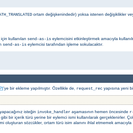
ortam değişkenindedir) yoksa istenen değişiklikler ve
ATH_TRANSLATED
için kullanılan
eylemcisini etkinleştirmek amacıyla kullanıl
send-as-is
ın
eylemcisi tarafından işleme sokulacaktır.
send-as-is
PI
’ye bir ekleme yapılmıştır. Özellikle de,
yapısına yeni bir
request_rec
 yapacağınız isteğin
aşamasının hemen öncesinde
invoke_handler
r
bi bir içerik türü yerine bir eylemci ismi kullanılarak gerçeklenirler. Ço
i oluşturan sözcükler, ortam türü isim alanını ihlal etmemek amacıyla bölü