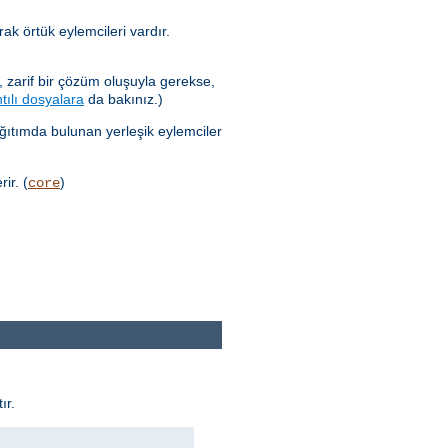
ak örtük eylemcileri vardır.
 zarif bir çözüm oluşuyla gerekse,
tılı dosyalara
da bakınız.)
ağıtımda bulunan yerleşik eylemciler
ir. (
)
core
ır.