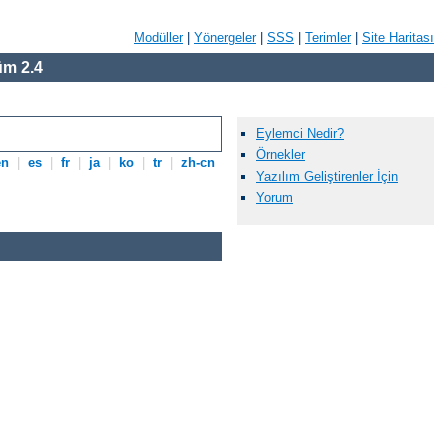
Modüller
|
Yönergeler
|
SSS
|
Terimler
|
Site Haritası
m 2.4
Eylemci Nedir?
Örnekler
en
|
es
|
fr
|
ja
|
ko
|
tr
|
zh-cn
Yazılım Geliştirenler İçin
Yorum