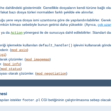
dahilindeki gösterimidir. Genellikle dosyaların kendi türüne bağlı olar
kat bazı dosya türleri normalden farklı şekilde ele alınırlar.
u yere veya dosya ismi uzantısına göre de yapılandırılabilirler. Gerek,
ümkün kılması sebebiyle bunun getirisi daha yüksektir. (Ayrıca,
çok uzan
k ya da
yönergesi ile de sunucuya dahil edilebilirler. Standart d
Action
eriği işlemekte kullanılan
işlevini kullanarak gönder
default_handler()
derir. (
)
mod_asis
)
cgi
larak çözümler. (
)
mod_imagemap
. (
)
mod_info
(
)
mod_status
osyası olarak çözümler. (
)
mod_negotiation
mesi
apılan istekler
CGI betiğininin çalıştırılmasına sebep olacakt
footer.pl