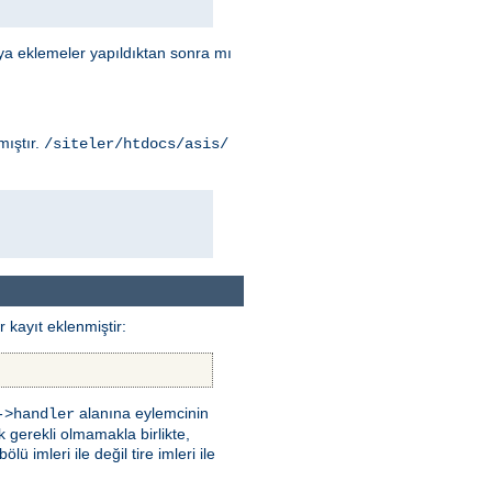
ya eklemeler yapıldıktan sonra mı
mıştır.
/siteler/htdocs/asis/
 kayıt eklenmiştir:
alanına eylemcinin
->handler
k gerekli olmamakla birlikte,
 imleri ile değil tire imleri ile