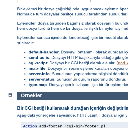
Bir
eylemci
bir dosya çağrıldığında uygulanacak eylemin Apache 
Normalde tüm dosyalar basitçe sunucu tarafından sunulurlar, fa
Eylemciler, dosya türünden bağımsız olarak dosyanın bulunduğ
hem dosya türünü hem de bir dosya ile ilişkili bir eylemciyi m
Eylemciler sunucu içinde derlenebileceği gibi bir modül olara
şunlardır:
default-handler
: Dosyayı, öntanımlı olarak durağan iç
send-as-is
: Dosyayı HTTP başlıklarıyla olduğu gibi gön
cgi-script
: Dosyayı bir CGI betiği olarak ele alır. (
mod_
imap-file
: Dosyayı bir resim eşleme kuralları dosyası o
server-info
: Sunucunun yapılandırma bilgisini döndürür
server-status
: Sunucunun durum raporunu döndürür. 
type-map
: Dosyayı içerik uzlaşımı için bir tür eşlem d
Örnekler
Bir CGI betiği kullanarak durağan içeriğin değiştiril
Aşağıdaki yönergeler sayesinde,
uzantılı dosyalar için y
html
Action
 add-footer 
/
cgi-bin
/
footer
.