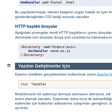
AddHandler
 add-footer 
.
html
Bu yapılandırmayla, istenen belgenin özgün haliyle mi (yeri
P
gönderileceğinden CGI betiği sorumlu olacaktır.
HTTP başlıklı dosyalar
Aşağıdaki yönergeler kendi HTTP başlıklarını içeren dosyalar 
dizinindeki tüm dosyalar dosya ismi uzantılarına bakılmaksız
<
Directory
/
web
/
htdocs
/
asis
>
SetHandler
</
Directory
>
Yazılım Geliştirenler İçin
Eylemci özellikleri gerçeklenirken kullanılmak üzere
Apache A
char
*
handler
Modülünüzün bir eylemciyi devreye sokmasını isterseniz, tek
ismini atamak olacaktır. Eylemciler daha önce de bahsedildiği gi
eylemciler için kullanılan adlandırma uzlaşımları gereğince, ism
ayrılırlar.