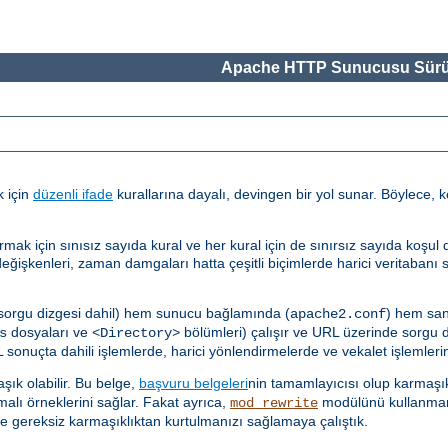
Apache HTTP Sunucusu Sürü
k için
düzenli ifade
kurallarına dayalı, devingen bir yol sunar. Böylece, k
çin sınısız sayıda kural ve her kural için de sınırsız sayıda koşul des
ğişkenleri, zaman damgaları hatta çeşitli biçimlerde harici veritabanı 
 sorgu dizgesi dahil) hem sunucu bağlamında (
) hem san
apache2.conf
dosyaları ve
bölümleri) çalışır ve URL üzerinde sorgu diz
s
<Directory>
sonuçta dahili işlemlerde, harici yönlendirmelerde ve vekalet işlemlerind
ık olabilir. Bu belge,
başvuru belgeleri
nin tamamlayıcısı olup karmaşık
malı örneklerini sağlar. Fakat ayrıca,
modülünü kullanmam
mod_rewrite
e gereksiz karmaşıklıktan kurtulmanızı sağlamaya çalıştık.