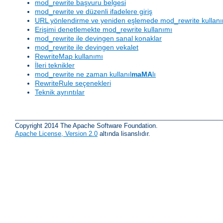
mod_rewrite başvuru belgesi
mod_rewrite ve düzenli ifadelere giriş
URL yönlendirme ve yeniden eşlemede mod_rewrite kullan
Erişimi denetlemekte mod_rewrite kullanımı
mod_rewrite ile devingen sanal konaklar
mod_rewrite ile devingen vekalet
RewriteMap kullanımı
İleri teknikler
mod_rewrite ne zaman kullanıl
maMA
lı
RewriteRule seçenekleri
Teknik ayrıntılar
Copyright 2014 The Apache Software Foundation.
Apache License, Version 2.0
altında lisanslıdır.