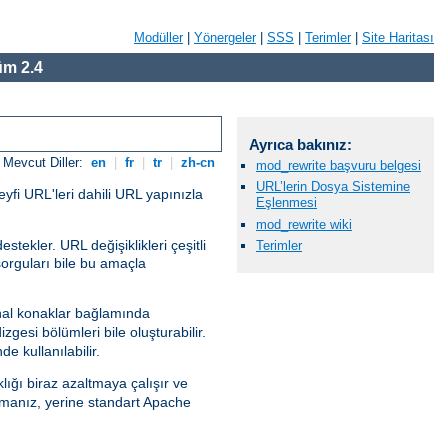
Modüller
|
Yönergeler
|
SSS
|
Terimler
|
Site Haritası
m 2.4
Ayrıca bakınız:
Mevcut Diller:
en
|
fr
|
tr
|
zh-cn
mod_rewrite başvuru belgesi
URL’lerin Dosya Sistemine
eyfi URL'leri dahili URL yapınızla
Eşlenmesi
mod_rewrite wiki
tekler. URL değişiklikleri çeşitli
Terimler
sorguları bile bu amaçla
al konaklar bağlamında
gesi bölümleri bile oluşturabilir.
e kullanılabilir.
lığı biraz azaltmaya çalışır ve
anız, yerine standart Apache