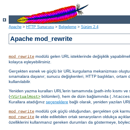
Apache
>
HTTP Sunucusu
>
Belgeleme
>
Sürüm 2.4
Apache mod_rewrite
modülü gelen URL isteklerinde değişiklik yapabilme
mod_rewrite
kolayca eşleyebilirsiniz.
Gerçekten esnek ve güçlü bir URL kurgulama mekanizması oluşturmak i
sınamalara dayanır; sunucu değişkenleri, HTTP başlıkları, ortam de
kullanılabilir.
Yeniden yazma kuralları URL’lerin tamamında (path-info kısmı ve
(
bölümleri), hem de dizin bağlamında (
<VirtualHost>
.htacces
Kurallara atadığınız
seçeneklere
bağlı olarak, yeniden yazılan URL 
modülü çok güçlü olduğundan, gerçekten çok karmaş
mod_rewrite
ile elde edilebilen ortak senaryoların oldukça açıkla
mod_rewrite
özelliklerini kullanmanız gereken durumları da göstermeye, böylec