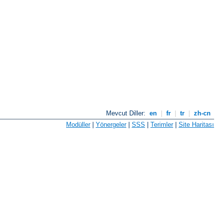
Mevcut Diller:
en
|
fr
|
tr
|
zh-cn
Modüller
|
Yönergeler
|
SSS
|
Terimler
|
Site Haritası