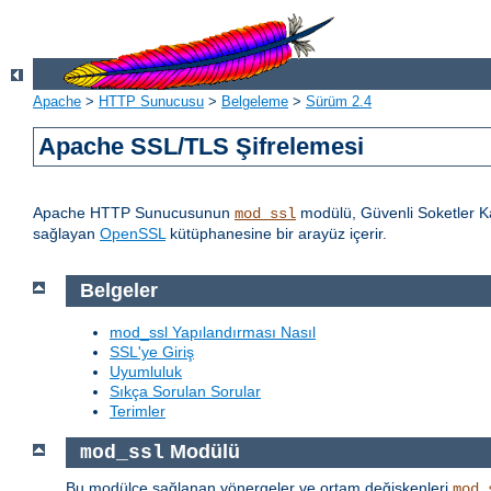
Apache
>
HTTP Sunucusu
>
Belgeleme
>
Sürüm 2.4
Apache SSL/TLS Şifrelemesi
Apache HTTP Sunucusunun
modülü, Güvenli Soketler Ka
mod_ssl
sağlayan
OpenSSL
kütüphanesine bir arayüz içerir.
Belgeler
mod_ssl Yapılandırması Nasıl
SSL'ye Giriş
Uyumluluk
Sıkça Sorulan Sorular
Terimler
Modülü
mod_ssl
Bu modülce sağlanan yönergeler ve ortam değişkenleri
mod_