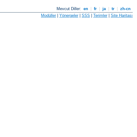
Mevcut Diller:
en
|
fr
|
ja
|
tr
|
zh-cn
Modüller
|
Yönergeler
|
SSS
|
Terimler
|
Site Haritası