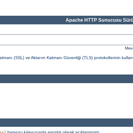
Apache HTTP Sunucusu Sürü
Mevc
tmanı (SSL) ve Aktarım Katmanı Güvenliği (TLS) protokollerinin kullan
başvuru kılavuzunda ayrıntılı olarak açıklanmıştır.
ssl