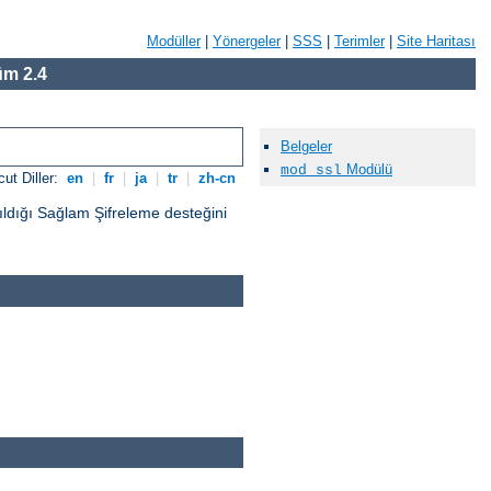
Modüller
|
Yönergeler
|
SSS
|
Terimler
|
Site Haritası
m 2.4
Belgeler
Modülü
mod_ssl
ut Diller:
en
|
fr
|
ja
|
tr
|
zh-cn
ıldığı Sağlam Şifreleme desteğini