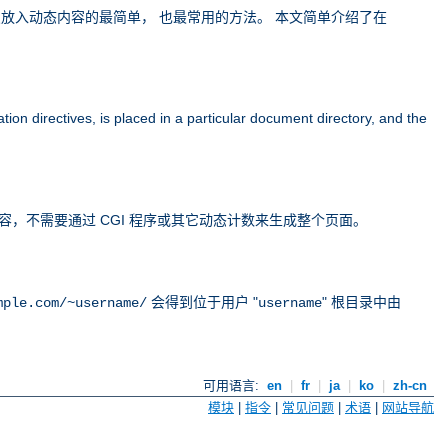
eb 站点放入动态内容的最简单， 也最常用的方法。 本文简单介绍了在
tion directives, is placed in a particular document directory, and the
的内容，不需要通过 CGI 程序或其它动态计数来生成整个页面。
会得到位于用户 "
" 根目录中由
mple.com/~username/
username
可用语言:
en
|
fr
|
ja
|
ko
|
zh-cn
模块
|
指令
|
常见问题
|
术语
|
网站导航