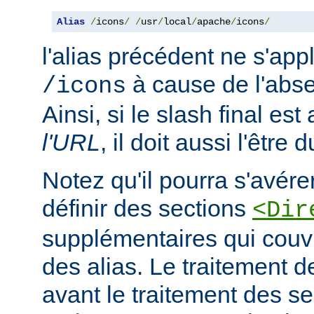
Alias
/
icons
/
/
usr
/
local
/
apache
/
icons
/
l'alias précédent ne s'appl
à cause de l'abse
/icons
Ainsi, si le slash final es
l'URL
, il doit aussi l'être 
Notez qu'il pourra s'avér
définir des sections
<Dir
supplémentaires qui couvr
des alias. Le traitement d
avant le traitement des se