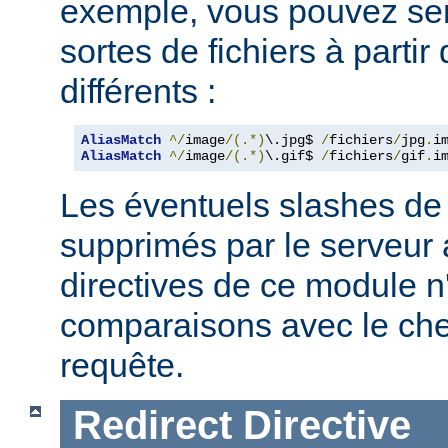
exemple, vous pouvez serv
sortes de fichiers à partir
différents :
AliasMatch
^/
image
/(.*)
\.jpg$ 
/
fichiers
/
jpg
.
i
AliasMatch
^/
image
/(.*)
\.gif$ 
/
fichiers
/
gif
.
i
Les éventuels slashes de 
supprimés par le serveur 
directives de ce module n
comparaisons avec le ch
requête.
Redirect
Directive