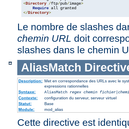
<
Directory
/
ftp
/
pub
/
image
>
Require
</
Directory
>
Le nombre de slashes da
chemin URL
doit corresp
slashes dans le chemin U
AliasMatch
Directiv
Description:
Met en correspondance des URLs avec le systèm
expressions rationnelles
Syntaxe:
AliasMatch
regex
chemin fichier
|
chem
Contexte:
configuration du serveur, serveur virtuel
Statut:
Base
Module:
mod_alias
Cette directive est identiq