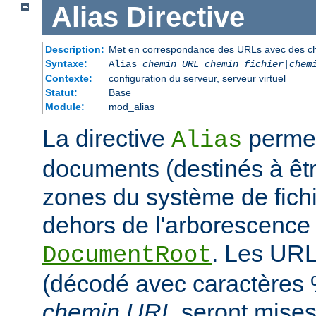
Alias
Directive
Description:
Met en correspondance des URLs avec des ch
Syntaxe:
Alias
chemin URL
chemin fichier
|
chem
Contexte:
configuration du serveur, serveur virtuel
Statut:
Base
Module:
mod_alias
La directive
permet
Alias
documents (destinés à êtr
zones du système de fichi
dehors de l'arborescence
. Les URL
DocumentRoot
(décodé avec caractères
chemin URL
seront mise