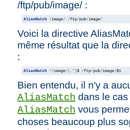
/ftp/pub/image/ :
AliasMatch
/
image
/
/
ftp
/
pub
/
image
/
Voici la directive AliasMat
même résultat que la dire
:
AliasMatch
^/
image
/(.*)
$ 
/
ftp
/
pub
/
image
/
$1
Bien entendu, il n'y a aucu
dans le cas
AliasMatch
vous permet 
AliasMatch
choses beaucoup plus sop