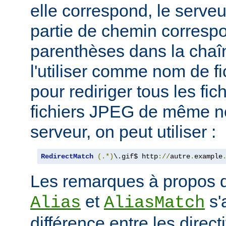
elle correspond, le serveu
partie de chemin corresp
parenthèses dans la chaîn
l'utiliser comme nom de fi
pour rediriger tous les fic
fichiers JPEG de même n
serveur, on peut utiliser :
RedirectMatch
(.*)
\.gif$ http
://
autre
.
example
Les remarques à propos de
et
s'
Alias
AliasMatch
différence entre les direc