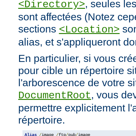
, seules le
<Directory>
sont affectées (Notez cep
sections
son
<Location>
alias, et s'appliqueront do
En particulier, si vous cré
pour cible un répertoire s
l'arborescence de votre s
, vous de
DocumentRoot
permettre explicitement l'
répertoire.
Alias
/
image 
/
ftp
/
pub
/