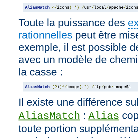
AliasMatch
^/
icons
(.*)
/
usr
/
local
/
apache
/
icon
Toute la puissance des
e
rationnelles
peut être mise
exemple, il est possible d
avec un modèle de chemi
la casse :
AliasMatch
(?
i
)^/
image
(.*)
/
ftp
/
pub
/
image$1
Il existe une différence su
:
cop
AliasMatch
Alias
toute portion supplémenta