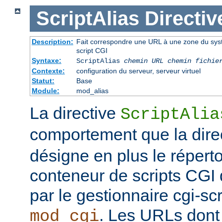
ScriptAlias
Directiv
Description:
Fait correspondre une URL à une zone du syst
script CGI
Syntaxe:
ScriptAlias
chemin URL
chemin fichie
Contexte:
configuration du serveur, serveur virtuel
Statut:
Base
Module:
mod_alias
La directive
ScriptAlia
comportement que la dire
désigne en plus le répert
conteneur de scripts CGI q
par le gestionnaire cgi-sc
. Les URLs dont
mod_cgi