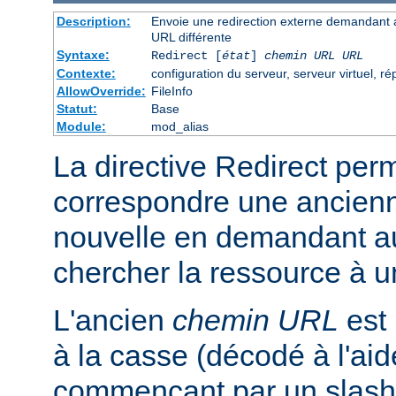
Description:
Envoie une redirection externe demandant a
URL différente
Syntaxe:
Redirect [
état
]
chemin URL
URL
Contexte:
configuration du serveur, serveur virtuel, ré
AllowOverride:
FileInfo
Statut:
Base
Module:
mod_alias
La directive Redirect perm
correspondre une ancien
nouvelle en demandant au 
chercher la ressource à un
L'ancien
chemin URL
est 
à la casse (décodé à l'ai
commençant par un slash