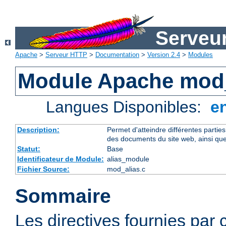
Serveu
Apache
>
Serveur HTTP
>
Documentation
>
Version 2.4
>
Modules
Module Apache mod_
Langues Disponibles:
e
Description:
Permet d'atteindre différentes partie
des documents du site web, ainsi que
Statut:
Base
Identificateur de Module:
alias_module
Fichier Source:
mod_alias.c
Sommaire
Les directives fournies par