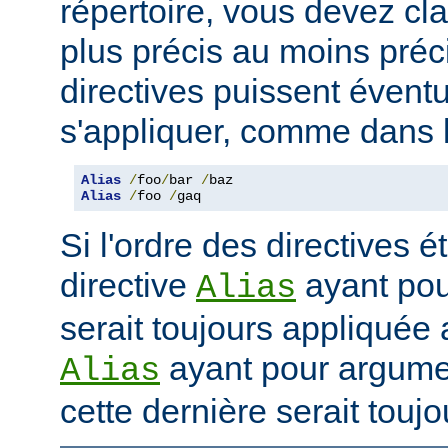
répertoire, vous devez cl
plus précis au moins préci
directives puissent évent
s'appliquer, comme dans l
Alias
/
foo
/
bar 
/
Alias
/
foo 
/
gaq
Si l'ordre des directives ét
directive
ayant po
Alias
serait toujours appliquée 
ayant pour argum
Alias
cette dernière serait touj