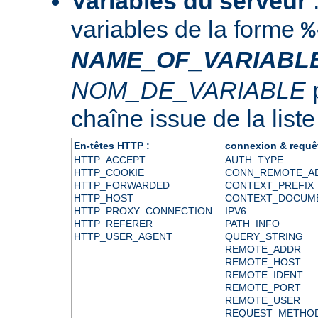
Variables du serveur
:
variables de la forme
%
NAME_OF_VARIABL
NOM_DE_VARIABLE
p
chaîne issue de la liste
En-têtes HTTP :
connexion & requê
HTTP_ACCEPT
AUTH_TYPE
HTTP_COOKIE
CONN_REMOTE_A
HTTP_FORWARDED
CONTEXT_PREFIX
HTTP_HOST
CONTEXT_DOCUM
HTTP_PROXY_CONNECTION
IPV6
HTTP_REFERER
PATH_INFO
HTTP_USER_AGENT
QUERY_STRING
REMOTE_ADDR
REMOTE_HOST
REMOTE_IDENT
REMOTE_PORT
REMOTE_USER
REQUEST_METHO