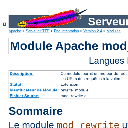
Serveu
Apache
>
Serveur HTTP
>
Documentation
>
Version 2.4
>
Modules
Module Apache mod_
Langues 
Description:
Ce module fournit un moteur de réécr
les URLs des requêtes à la volée
Statut:
Extension
Identificateur de Module:
rewrite_module
Fichier Source:
mod_rewrite.c
Sommaire
Le module
u
mod_rewrite