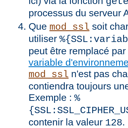
ici) via la fonction
get
processus du serveur 
Que
soit cha
mod_ssl
utiliser
%{SSL:variab
peut être remplacé par
variable d'environnem
n'est pas cha
mod_ssl
contiendra toujours un
Exemple :
%
{SSL:SSL_CIPHER_U
contenir la valeur
.
128