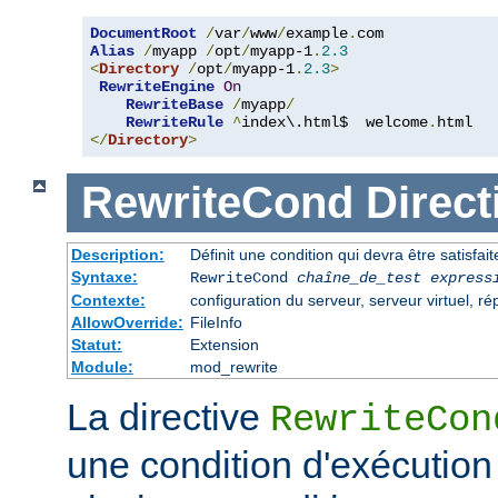
DocumentRoot
/
var
/
www
/
example
.
Alias
/
myapp 
/
opt
/
myapp-1
.
2.3
<
Directory
/
opt
/
myapp-1
.
2.3
>
RewriteEngine
On
RewriteBase
/
myapp
/
RewriteRule
^
index\.html$  welcome
.
</
Directory
>
RewriteCond
Direct
Description:
Définit une condition qui devra être satisfait
Syntaxe:
RewriteCond
chaîne_de_test
express
Contexte:
configuration du serveur, serveur virtuel, ré
AllowOverride:
FileInfo
Statut:
Extension
Module:
mod_rewrite
La directive
RewriteCon
une condition d'exécution