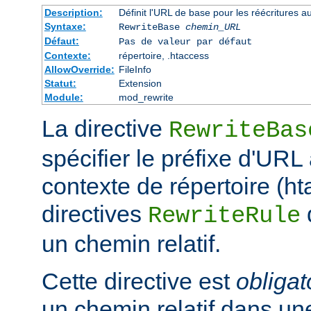
Description:
Définit l'URL de base pour les réécritures a
Syntaxe:
RewriteBase
chemin_URL
Défaut:
Pas de valeur par défaut
Contexte:
répertoire, .htaccess
AllowOverride:
FileInfo
Statut:
Extension
Module:
mod_rewrite
La directive
RewriteBas
spécifier le préfixe d'URL 
contexte de répertoire (ht
directives
RewriteRule
un chemin relatif.
Cette directive est
obligat
un chemin relatif dans une