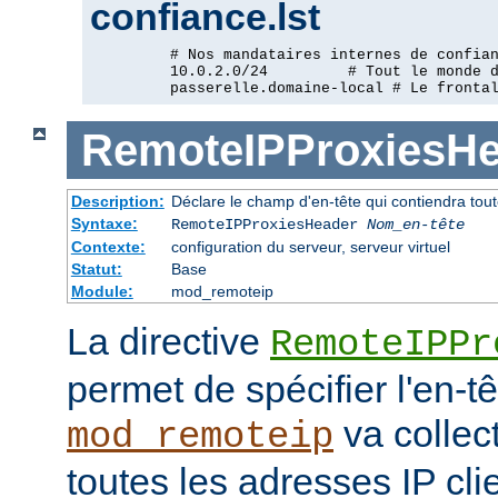
confiance.lst
         # Nos mandataires internes de confian
         10.0.2.0/24         # Tout le monde d
         passerelle.domaine-local # Le fronta
RemoteIPProxiesHe
Description:
Déclare le champ d'en-tête qui contiendra tout
Syntaxe:
RemoteIPProxiesHeader
Nom_en-tête
Contexte:
configuration du serveur, serveur virtuel
Statut:
Base
Module:
mod_remoteip
La directive
RemoteIPPr
permet de spécifier l'en-t
va collect
mod_remoteip
toutes les adresses IP cli