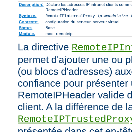
Description:
Déclare les adresses IP intranet clients comm
RemoteIPHeader
Syntaxe:
RemoteIPInternalProxy
ip-mandataire
|
Contexte:
configuration du serveur, serveur virtuel
Statut:
Base
Module:
mod_remoteip
La directive
RemoteIPIn
permet d'ajouter une ou p
(ou blocs d'adresses) aux
confiance pour présenter 
RemoteIPHeader valide de
client. A la différence de l
RemoteIPTrustedProx
présentée dans cet en-têt