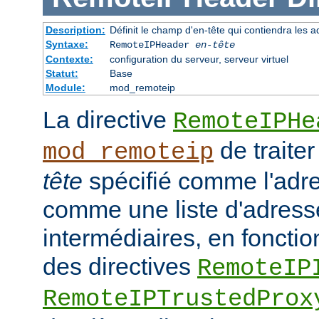
Description:
Définit le champ d'en-tête qui contiendra les a
Syntaxe:
RemoteIPHeader
en-tête
Contexte:
configuration du serveur, serveur virtuel
Statut:
Base
Module:
mod_remoteip
La directive
RemoteIPHe
de traiter
mod_remoteip
tête
spécifié comme l'adre
comme une liste d'adresse
intermédiaires, en fonctio
des directives
RemoteIP
RemoteIPTrustedProx