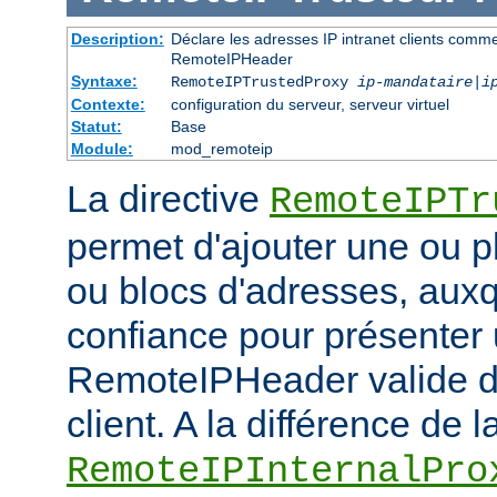
Description:
Déclare les adresses IP intranet clients comm
RemoteIPHeader
Syntaxe:
RemoteIPTrustedProxy
ip-mandataire
|
i
Contexte:
configuration du serveur, serveur virtuel
Statut:
Base
Module:
mod_remoteip
La directive
RemoteIPTr
permet d'ajouter une ou p
ou blocs d'adresses, auxq
confiance pour présenter 
RemoteIPHeader valide de
client. A la différence de l
RemoteIPInternalPro