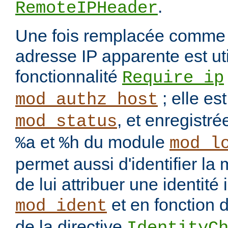
.
RemoteIPHeader
Une fois remplacée comme i
adresse IP apparente est uti
fonctionnalité
Require ip
; elle es
mod_authz_host
, et enregistré
mod_status
et
du module
%a
%h
mod_l
permet aussi d'identifier l
de lui attribuer une identité
et en fonction d
mod_ident
de la directive