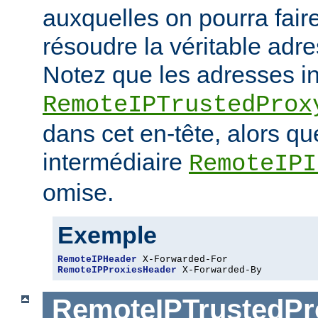
auxquelles on pourra fair
résoudre la véritable adre
Notez que les adresses i
RemoteIPTrustedProx
dans cet en-tête, alors q
intermédiaire
RemoteIPI
omise.
Exemple
RemoteIPHeader
RemoteIPProxiesHeader
 X-Forwarded-By
RemoteIPTrustedPr