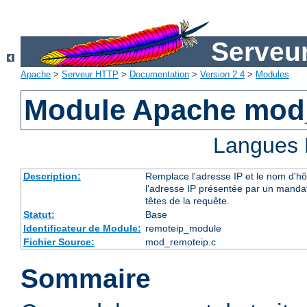
Serveu
Apache
>
Serveur HTTP
>
Documentation
>
Version 2.4
>
Modules
Module Apache mod
Langues 
Description:
Remplace l'adresse IP et le nom d'hô
l'adresse IP présentée par un mandata
têtes de la requête.
Statut:
Base
Identificateur de Module:
remoteip_module
Fichier Source:
mod_remoteip.c
Sommaire