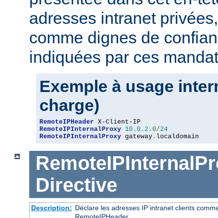
adresses intranet privées
comme dignes de confianc
indiquées par ces mandat
Exemple à usage intern
charge)
RemoteIPHeader
RemoteIPInternalProxy
10.0
.
2.0
/
24
RemoteIPInternalProxy
 gateway
.
localdomain
RemoteIPInternalPr
Directive
Description:
Déclare les adresses IP intranet clients comm
RemoteIPHeader