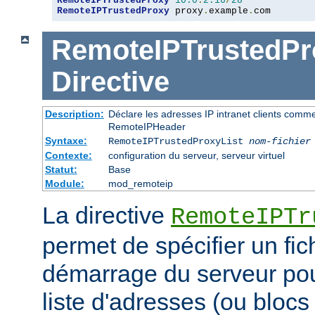
RemoteIPTrustedProxy
10.0
.
2.16
/
28
RemoteIPTrustedProxy
 proxy
.
example
.
com
RemoteIPTrustedPr
Directive
Description:
Déclare les adresses IP intranet clients comm
RemoteIPHeader
Syntaxe:
RemoteIPTrustedProxyList
nom-fichier
Contexte:
configuration du serveur, serveur virtuel
Statut:
Base
Module:
mod_remoteip
La directive
RemoteIPTr
permet de spécifier un fic
démarrage du serveur pou
liste d'adresses (ou blocs