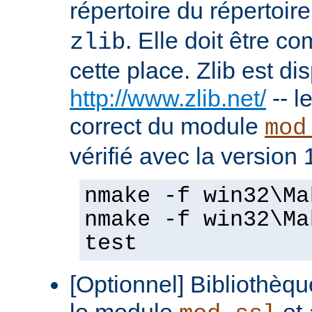
répertoire du répertoir
. Elle doit être c
zlib
cette place. Zlib est di
http://www.zlib.net/
-- l
correct du module
mod
vérifié avec la version 
nmake -f win32\Ma
nmake -f win32\Ma
test
[Optionnel] Bibliothè
le module
et