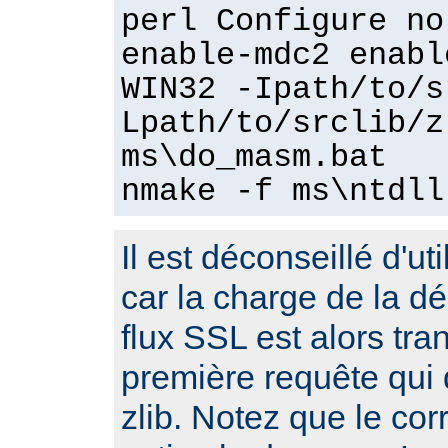
perl Configure no
enable-mdc2 enabl
WIN32 -Ipath/to/s
Lpath/to/srclib/z
ms\do_masm.bat
nmake -f ms\ntdll
Il est déconseillé d'ut
car la charge de la 
flux SSL est alors tra
première requête qui d
zlib. Notez que le cor