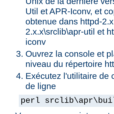
Unix de la dernière ve
Util et APR-Iconv, et c
obtenue dans httpd-2.x.x
2.x.x\srclib\apr-util et h
iconv
Ouvrez la console et p
niveau du répertoire ht
Exécutez l'utilitaire de
de ligne
perl srclib\apr\bui