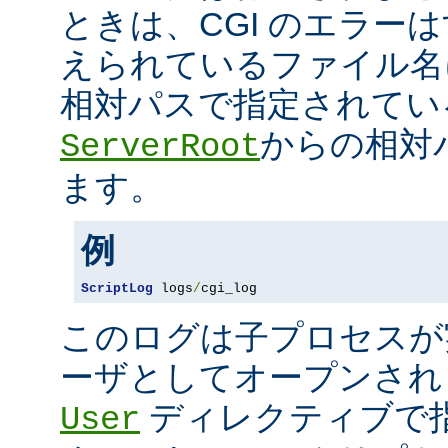
ときは、CGI のエラー
えられているファイル名
相対パスで指定されてい
からの相対
ServerRoot
ます。
例
ScriptLog
 logs
/
cgi_log
このログは子プロセスが
ーザとしてオープンさ
ディレクティブで指
User