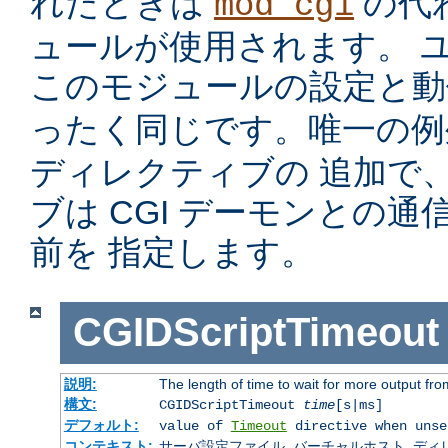
れたときは
の代
mod_cgi
ュールが使用されます。 
このモジュールの設定と
ったく同じです。唯一の
ディレクティブの 追加で
ブは CGI デーモンとの
前を 指定します。
CGIDScriptTimeout
説明:
The length of time to wait for more output f
構文:
CGIDScriptTimeout
time
[s|ms]
デフォルト:
value of
Timeout
directive when unse
コンテキスト:
サーバ設定ファイル, バーチャルホスト, ディレクトリ