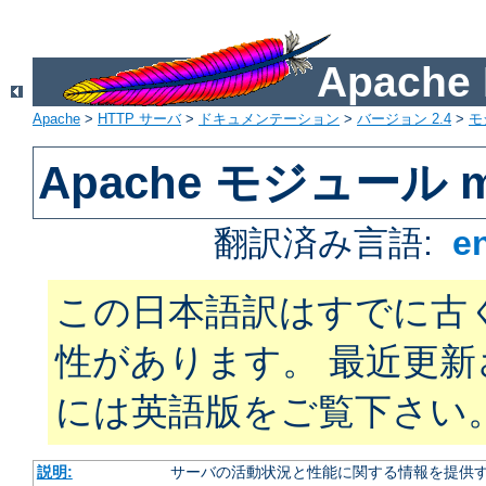
Apach
Apache
>
HTTP サーバ
>
ドキュメンテーション
>
バージョン 2.4
>
モ
Apache モジュール mo
翻訳済み言語:
e
この日本語訳はすでに古
性があります。 最近更
には英語版をご覧下さい
説明:
サーバの活動状況と性能に関する情報を提供