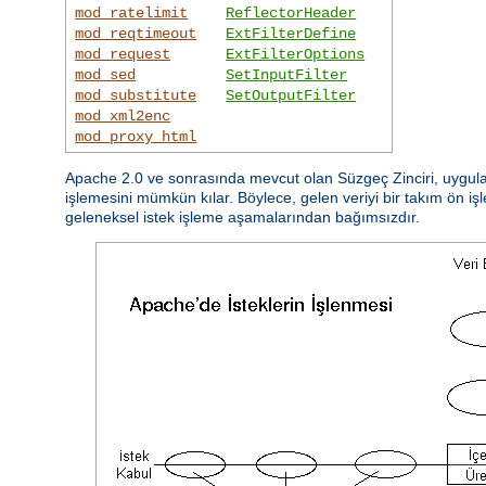
mod_ratelimit
ReflectorHeader
mod_reqtimeout
ExtFilterDefine
mod_request
ExtFilterOptions
mod_sed
SetInputFilter
mod_substitute
SetOutputFilter
mod_xml2enc
mod_proxy_html
Apache 2.0 ve sonrasında mevcut olan Süzgeç Zinciri, uygulam
işlemesini mümkün kılar. Böylece, gelen veriyi bir takım ön işl
geleneksel istek işleme aşamalarından bağımsızdır.