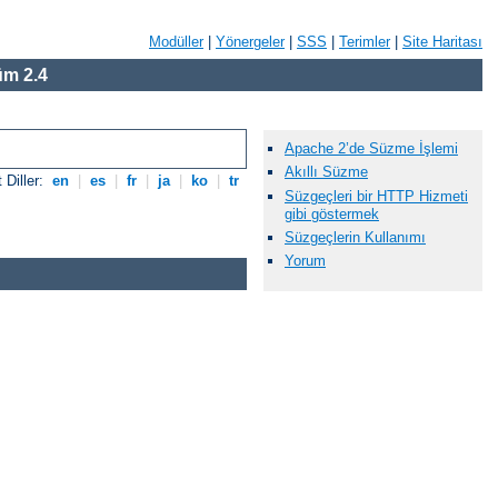
Modüller
|
Yönergeler
|
SSS
|
Terimler
|
Site Haritası
m 2.4
Apache 2’de Süzme İşlemi
Akıllı Süzme
 Diller:
en
|
es
|
fr
|
ja
|
ko
|
tr
Süzgeçleri bir HTTP Hizmeti
gibi göstermek
Süzgeçlerin Kullanımı
Yorum