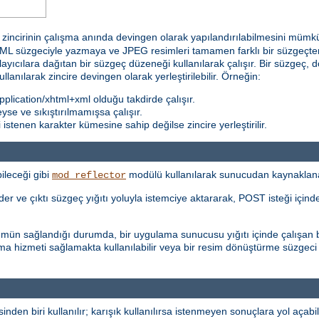
incirinin çalışma anında devingen olarak yapılandırılabilmesini mümkün k
 süzgeciyle yazmaya ve JPEG resimleri tamamen farklı bir süzgeçten 
ğlayıcılara dağıtan bir süzgeç düzeneği kullanılarak çalışır. Bir süzgeç, d
kullanılarak zincire devingen olarak yerleştirilebilir. Örneğin:
plication/xhtml+xml olduğu takdirde çalışır.
teyse ve sıkıştırılmamışsa çalışır.
stenen karakter kümesine sahip değilse zincire yerleştirilir.
ileceği gibi
modülü kullanılarak sunucudan kaynaklanan i
mod_reflector
r ve çıktı süzgeç yığıtı yoluyla istemciye aktararak, POST isteği içinde 
şümün sağlandığı durumda, bir uygulama sunucusu yığıtı içinde çalışan b
ma hizmeti sağlamakta kullanılabilir veya bir resim dönüştürme süzgeci
inden biri kullanılır; karışık kullanılırsa istenmeyen sonuçlara yol açabili