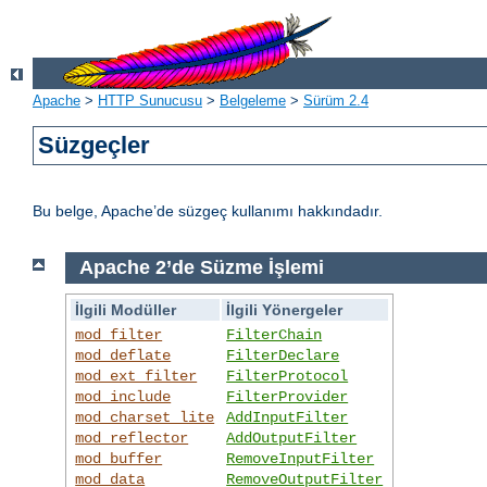
Apache
>
HTTP Sunucusu
>
Belgeleme
>
Sürüm 2.4
Süzgeçler
Bu belge, Apache’de süzgeç kullanımı hakkındadır.
Apache 2’de Süzme İşlemi
İlgili Modüller
İlgili Yönergeler
mod_filter
FilterChain
mod_deflate
FilterDeclare
mod_ext_filter
FilterProtocol
mod_include
FilterProvider
mod_charset_lite
AddInputFilter
mod_reflector
AddOutputFilter
mod_buffer
RemoveInputFilter
mod_data
RemoveOutputFilter