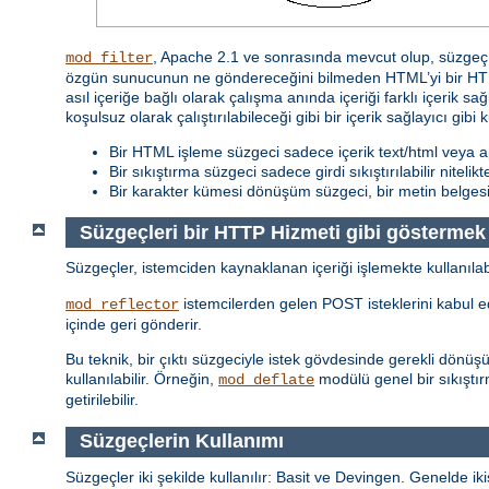
, Apache 2.1 ve sonrasında mevcut olup, süzgeç z
mod_filter
özgün sunucunun ne göndereceğini bilmeden HTML’yi bir HTML
asıl içeriğe bağlı olarak çalışma anında içeriği farklı içerik sa
koşulsuz olarak çalıştırılabileceği gibi bir içerik sağlayıcı gibi 
Bir HTML işleme süzgeci sadece içerik text/html veya ap
Bir sıkıştırma süzgeci sadece girdi sıkıştırılabilir nitelik
Bir karakter kümesi dönüşüm süzgeci, bir metin belgesi i
Süzgeçleri bir HTTP Hizmeti gibi göstermek
Süzgeçler, istemciden kaynaklanan içeriği işlemekte kullanılab
istemcilerden gelen POST isteklerini kabul ede
mod_reflector
içinde geri gönderir.
Bu teknik, bir çıktı süzgeciyle istek gövdesinde gerekli dönü
kullanılabilir. Örneğin,
modülü genel bir sıkıştır
mod_deflate
getirilebilir.
Süzgeçlerin Kullanımı
Süzgeçler iki şekilde kullanılır: Basit ve Devingen. Genelde ikis