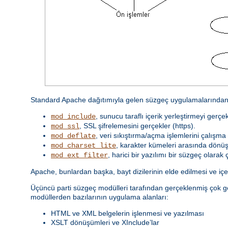
Standard Apache dağıtımıyla gelen süzgeç uygulamalarından 
, sunucu taraflı içerik yerleştirmeyi gerçek
mod_include
, SSL şifrelemesini gerçekler (https).
mod_ssl
, veri sıkıştırma/açma işlemlerini çalışma 
mod_deflate
, karakter kümeleri arasında dönüş
mod_charset_lite
, harici bir yazılımı bir süzgeç olarak ça
mod_ext_filter
Apache, bunlardan başka, bayt dizilerinin elde edilmesi ve içeri
Üçüncü parti süzgeç modülleri tarafından gerçeklenmiş çok g
modüllerden bazılarının uygulama alanları:
HTML ve XML belgelerin işlenmesi ve yazılması
XSLT dönüşümleri ve XInclude’lar