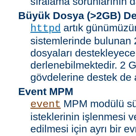
sıralama sorunlarının d
Büyük Dosya (>2GB) De
artık günümüzün 
httpd
sistemlerinde bulunan 
dosyaları destekleyece
derlenebilmektedir. 2 GB
gövdelerine destek de a
Event MPM
MPM modülü sür
event
isteklerinin işlenmesi v
edilmesi için ayrı bir ev