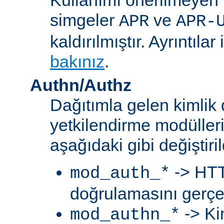
simgeler
ve
APR
APR-
kaldırılmıştır. Ayrıntılar 
bakınız
.
Authn/Authz
Dağıtımla gelen kimlik
yetkilendirme modülleri
aşağıdaki gibi değiştiril
-> HTT
mod_auth_*
doğrulamasını gerçek
-> Ki
mod_authn_*