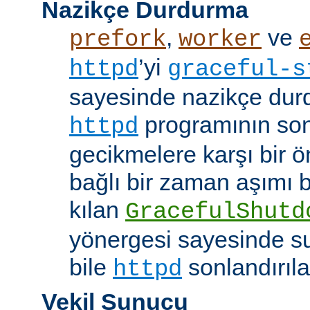
Nazikçe Durdurma
,
ve
prefork
worker
’yi
httpd
graceful-s
sayesinde nazikçe durd
programının son
httpd
gecikmelere karşı bir ö
bağlı bir zaman aşımı
kılan
GracefulShutd
yönergesi sayesinde s
bile
sonlandırıla
httpd
Vekil Sunucu