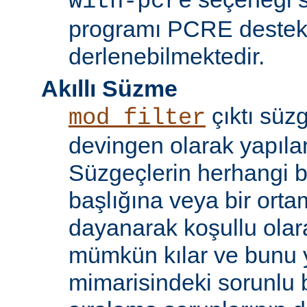
with-pcre
programı PCRE destekl
derlenebilmektedir.
Akıllı Süzme
çıktı süzg
mod_filter
devingen olarak yapılan
Süzgeçlerin herhangi bi
başlığına veya bir ort
dayanarak koşullu olara
mümkün kılar ve bunu 
mimarisindeki sorunlu b