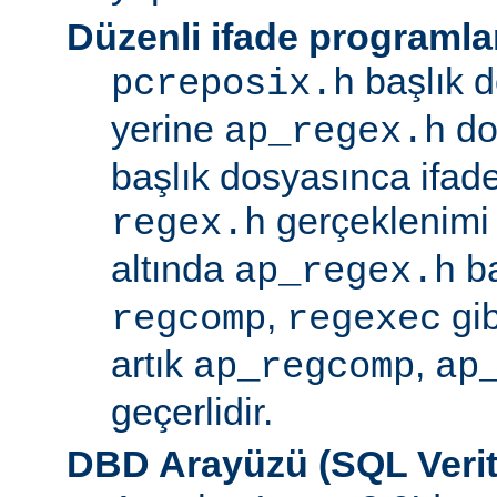
Düzenli ifade programla
başlık d
pcreposix.h
yerine
dos
ap_regex.h
başlık dosyasınca ifa
gerçeklenimi
regex.h
altında
ba
ap_regex.h
,
gib
regcomp
regexec
artık
,
ap_regcomp
ap
geçerlidir.
DBD Arayüzü (SQL Verit