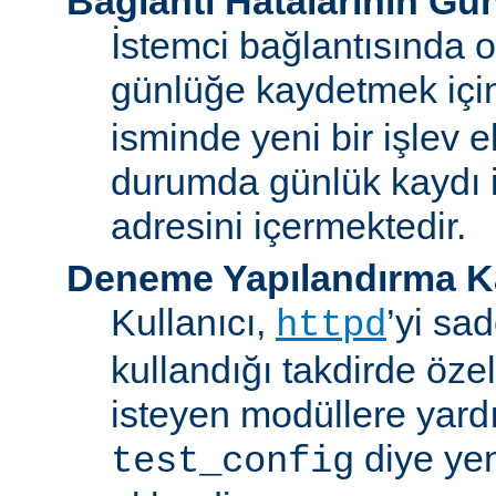
Bağlantı Hatalarının Gü
İstemci bağlantısında o
günlüğe kaydetmek iç
isminde yeni bir işlev e
durumda günlük kaydı i
adresini içermektedir.
Deneme Yapılandırma K
Kullanıcı,
’yi sa
httpd
kullandığı takdirde özel
isteyen modüllere yard
diye yen
test_config