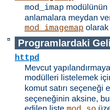
modülünün i
mod_imap
anlamalara meydan ve
olarak 
mod_imagemap
Programlardaki Gel
httpd
Mevcut yapılandırmaya
modülleri listelemek iç
komut satırı seçeneği 
seçeneğinin aksine, bu
edilen liste
üze
mod_so