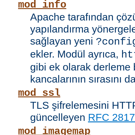
mod_info
Apache tarafından çöz
yapılandırma yönergele
sağlayan yeni
?confi
ekler. Modül ayrıca,
ht
gibi ek olarak derleme b
kancalarının sırasını da
mod_ssl
TLS şifrelemesini HTTP
güncelleyen
RFC 2817
mod_imagemap