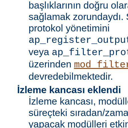
başlıklarının doğru olar
sağlamak zorundaydı. S
protokol yönetimini
ap_register_outpu
veya
ap_filter_pro
üzerinden
mod_filte
devredebilmektedir.
İzleme kancası eklendi
İzleme kancası, modüll
süreçteki sıradan/zama
yapacak modülleri etkinl