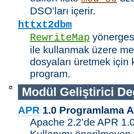
DSO’ları içerir.
httxt2dbm
yönerge
RewriteMap
ile kullanmak üzere me
dosyaları üretmek için k
program.
Modül Geliştirici Değ
APR
1.0 Programlama A
Apache 2.2’de APR 1.0 A
Kullanımı önerilmeyen 