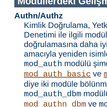
Modüllerdeki Geliş
Authn/Authz
Kimlik Doğrulama, Yetk
Denetimi ile ilgili modül
doğrulamasına daha iy
amacıyla yeniden isimle
modülü şim
mod_auth
ve
mod_auth_basic
diye iki modüle bölünmü
modülü
mod_auth_dbm
ve
mod_authn_dbm
m