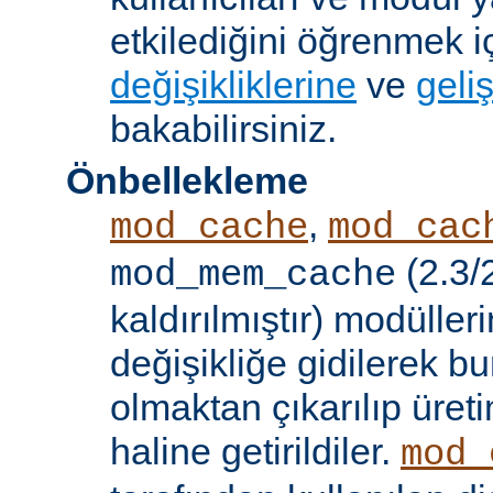
etkilediğini öğrenmek i
değişikliklerine
ve
geliş
bakabilirsiniz.
Önbellekleme
,
mod_cache
mod_cac
(2.3/
mod_mem_cache
kaldırılmıştır) modülle
değişikliğe gidilerek b
olmaktan çıkarılıp üret
haline getirildiler.
mod_