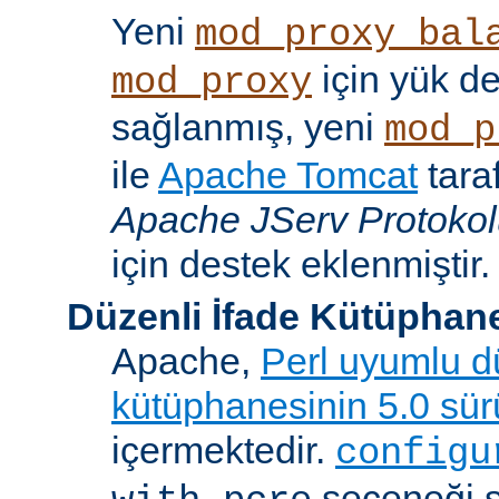
Yeni
mod_proxy_bal
için yük d
mod_proxy
sağlanmış, yeni
mod_p
ile
Apache Tomcat
tara
Apache JServ Protoko
için destek eklenmiştir.
Düzenli İfade Kütüphan
Apache,
Perl uyumlu dü
kütüphanesinin 5.0 sü
içermektedir.
configu
seçeneği 