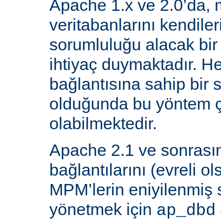
Apache 1.x ve 2.0’da, 
veritabanlarını kendiler
sorumluluğu alacak bir
ihtiyaç duymaktadır. He
bağlantısına sahip bir
olduğunda bu yöntem ç
olabilmektedir.
Apache 2.1 ve sonrasın
bağlantılarını (evreli o
MPM’lerin eniyilenmiş st
yönetmek için
ap_dbd