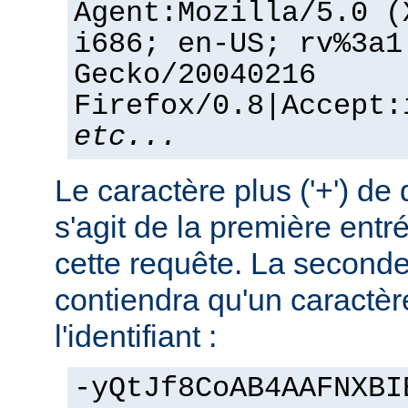
Agent:Mozilla/5.0 (
i686; en-US; rv%3a1
Gecko/20040216
Firefox/0.8|Accept:
etc...
Le caractère plus ('+') de 
s'agit de la première entr
cette requête. La seconde
contiendra qu'un caractère
l'identifiant :
-yQtJf8CoAB4AAFNXBI