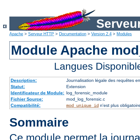
Serveu
Apache
>
Serveur HTTP
>
Documentation
>
Version 2.4
>
Modules
Module Apache mod_
Langues Disponibl
Description:
Journalisation légale des requêtes e
Statut:
Extension
Identificateur de Module:
log_forensic_module
Fichier Source:
mod_log_forensic.c
Compatibilité:
n'est plus obligatoir
mod_unique_id
Sommaire
Ce module permet la journal