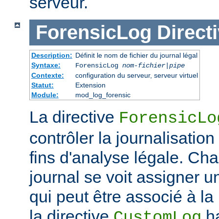
serveur.
ForensicLog
Direct
Description:
Définit le nom de fichier du journal légal
Syntaxe:
ForensicLog
nom-fichier
|
pipe
Contexte:
configuration du serveur, serveur virtuel
Statut:
Extension
Module:
mod_log_forensic
La directive
ForensicLo
contrôler la journalisatio
fins d'analyse légale. Ch
journal se voit assigner u
qui peut être associé à la 
la directive
ha
CustomLog