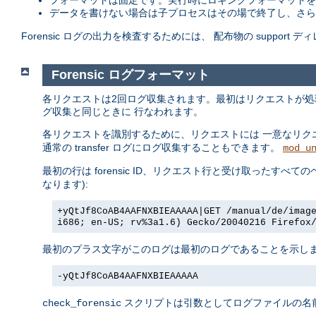
フォーマットは固定です。実行時にロギングフォーマットを
データを書けない場合は子プロセスはその場で終了し、さらに
Forensic ログの出力を検査するためには、 配布物の support 
Forensic ログフォーマット
各リクエストは2回ログ収集されます。最初はリクエストが
グ収集と同じときに 行なわれます。
各リクエストを識別するために、リクエストには 一意なリクエスト 
通常の transfer ログにログ収集することもできます。
mod_u
最初の行は forensic ID、リクエスト行と受け取ったすべての
なります):
+yQtJf8CoAB4AAFNXBIEAAAAA|GET /manual/de/imag
i686; en-US; rv%3a1.6) Gecko/20040216 Firefox
最初のプラス文字がこのログは最初のログであることを示します
-yQtJf8CoAB4AAFNXBIEAAAAA
スクリプトは引数としてログファイルの名前
check_forensic