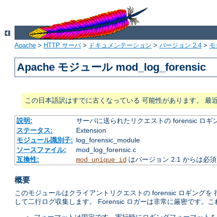
Apache
>
HTTP サーバ
>
ドキュメンテーション
>
バージョン 2.4
>
モ
Apache モジュール mod_log_forensic
この日本語訳はすでに古くなっている 可能性があります。 最
説明:
サーバに送られたリクエストの forensic ロギ
ステータス:
Extension
モジュール識別子:
log_forensic_module
ソースファイル:
mod_log_forensic.c
互換性:
はバージョン 2.1 からは必
mod_unique_id
概要
このモジュールはクライアントリクエストの forensic ロギング
して二行ログ収集します。 Forensic ロガーは非常に厳密です。