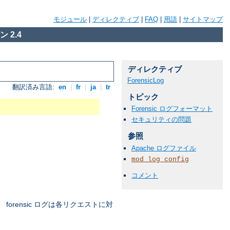
モジュール
|
ディレクティブ
|
FAQ
|
用語
|
サイトマップ
 2.4
ディレクティブ
ForensicLog
翻訳済み言語:
en
|
fr
|
ja
|
tr
トピック
Forensic ログフォーマット
セキュリティの問題
参照
Apache ログファイル
mod_log_config
コメント
orensic ログは各リクエストに対