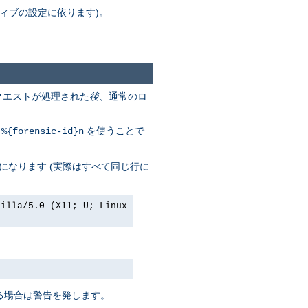
ィブの設定に依ります)。
リクエストが処理された
後
、通常のロ
列
を使うことで
%{forensic-id}n
になります (実際はすべて同じ行に
zilla/5.0 (X11; U; Linux
ある場合は警告を発します。