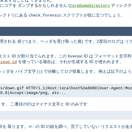
変更することは できません。
コアを ダンプするかもしれません (
ディレクテ
CoreDumpDirectory
ディレクトリにある
スクリプトが役に立つでしょう。
check_forensic
処理される
前
(つまり、ヘッダを受け取った後) です。2度目のログは 
ID が割り当てられます。この forensic ID は フォーマット文字
を使っている場合は、それが生成する ID が使われます。
nique_id
ヘッダを パイプ文字 (
) で分離してログ収集します。 例えば以下のよう
|
es/down.gif HTTP/1.1|Host:localhost%3a8080|User-Agent:Mo
/0.8|Accept:image/png,
etc...
。 二番目の行はマイナス文字と ID のみです:
を 取ります。
/
の ID の組を調べ、完了していない リクエストが
+
-