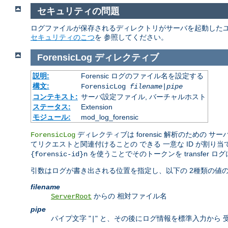
セキュリティの問題
ログファイルが保存されるディレクトリがサーバを起動したユ
セキュリティのこつ
を 参照してください。
ForensicLog
ディレクティブ
説明:
Forensic ログのファイル名を設定する
構文:
ForensicLog
filename
|
pipe
コンテキスト:
サーバ設定ファイル, バーチャルホスト
ステータス:
Extension
モジュール:
mod_log_forensic
ディレクティブは forensic 解析のための
ForensicLog
てリクエストと関連付けることの できる 一意な ID が割り
を使うことでそのトークンを transfer 
{forensic-id}n
引数はログが書き出される位置を指定し、以下の 2種類の値の
filename
からの 相対ファイル名
ServerRoot
pipe
パイプ文字 "
" と、その後にログ情報を標準入力から
|