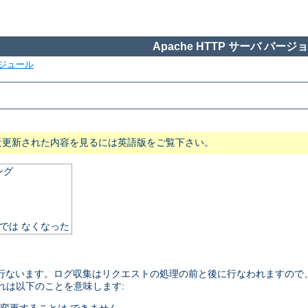
Apache HTTP サーバ バージョン
ジュール
近更新された内容を見るには英語版をご覧下さい。
ング
須では なくなった
を 行ないます。ログ収集はリクエストの処理の前と後に行なわれますので、 f
これは以下のことを意味します: