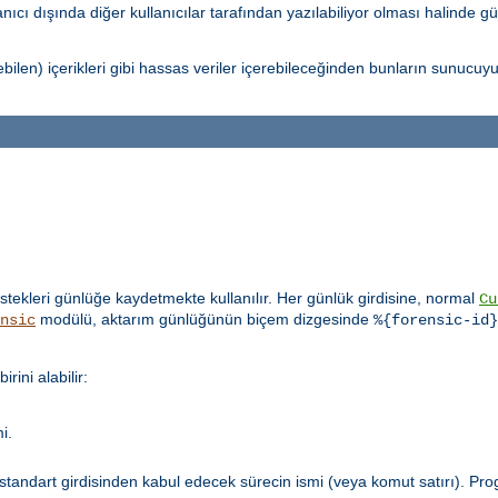
ıcı dışında diğer kullanıcılar tarafından yazılabiliyor olması halinde gü
ebilen) içerikleri gibi hassas veriler içerebileceğinden bunların sunucu
stekleri günlüğe kaydetmekte kullanılır. Her günlük girdisine, normal
Cu
modülü, aktarım günlüğünün biçem dizgesinde
nsic
%{forensic-id}
ini alabilir:
i.
ni standart girdisinden kabul edecek sürecin ismi (veya komut satırı). P