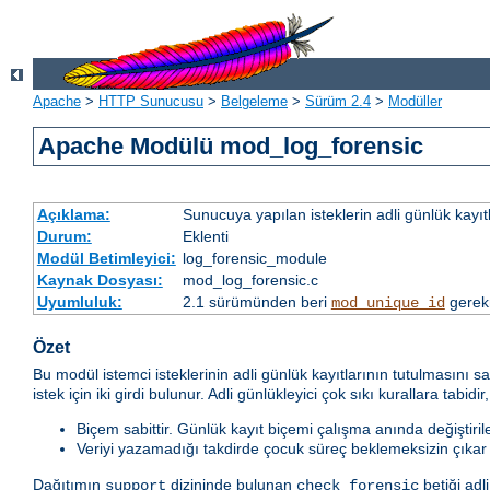
Apache
>
HTTP Sunucusu
>
Belgeleme
>
Sürüm 2.4
>
Modüller
Apache Modülü mod_log_forensic
Açıklama:
Sunucuya yapılan isteklerin adli günlük kayıt
Durum:
Eklenti
Modül Betimleyici:
log_forensic_module
Kaynak Dosyası:
mod_log_forensic.c
Uyumluluk:
2.1 sürümünden beri
gerek
mod_unique_id
Özet
Bu modül istemci isteklerinin adli günlük kayıtlarının tutulmasını 
istek için iki girdi bulunur. Adli günlükleyici çok sıkı kurallara tabidir,
Biçem sabittir. Günlük kayıt biçemi çalışma anında değiştiri
Veriyi yazamadığı takdirde çocuk süreç beklemeksizin çıkar 
Dağıtımın
dizininde bulunan
betiği adl
support
check_forensic