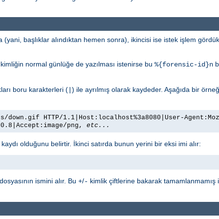
nda (yani, başlıklar alındıktan hemen sonra), ikincisi ise istek işlem gö
dli kimliğin normal günlüğe de yazılması istenirse bu
bi
%{forensic-id}n
kları boru karakterleri (
) ile ayrılmış olarak kaydeder. Aşağıda bir örneğe
|
es/down.gif HTTP/1.1|Host:localhost%3a8080|User-Agent:Mo
/0.8|Accept:image/png,
etc...
k kaydı olduğunu belirtir. İkinci satırda bunun yerini bir eksi imi alır:
dosyasının ismini alır. Bu
/
kimlik çiftlerine bakarak tamamlanmamış i
+
-