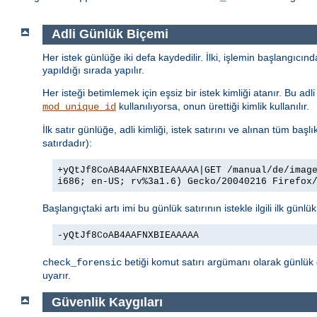
Adli Günlük Biçemi
Her istek günlüğe iki defa kaydedilir. İlki, işlemin başlangıcı
yapıldığı sırada yapılır.
Her isteği betimlemek için eşsiz bir istek kimliği atanır. Bu a
kullanılıyorsa, onun ürettiği kimlik kullanılır.
mod_unique_id
İlk satır günlüğe, adli kimliği, istek satırını ve alınan tüm başlı
satırdadır):
+yQtJf8CoAB4AAFNXBIEAAAAA|GET /manual/de/imag
i686; en-US; rv%3a1.6) Gecko/20040216 Firefox
Başlangıçtaki artı imi bu günlük satırının istekle ilgili ilk günlü
-yQtJf8CoAB4AAFNXBIEAAAAA
betiği komut satırı argümanı olarak günlük 
check_forensic
uyarır.
Güvenlik Kaygıları