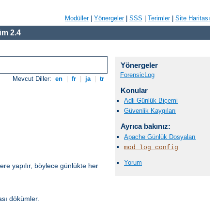
Modüller
|
Yönergeler
|
SSS
|
Terimler
|
Site Haritası
m 2.4
Yönergeler
ForensicLog
Mevcut Diller:
en
|
fr
|
ja
|
tr
Konular
Adli Günlük Biçemi
Güvenlik Kaygıları
Ayrıca bakınız:
Apache Günlük Dosyaları
mod_log_config
Yorum
ere yapılır, böylece günlükte her
ası dökümler.