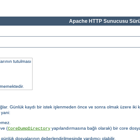
Apache HTTP Sunucusu Sürü
larının tutulması
memektedir.
sağlar. Günlük kaydı bir istek işlenmeden önce ve sonra olmak üzere iki k
 yani:
lemez.
ve (
yapılandırmasına bağlı olarak) bir core dosy
CoreDumpDirectory
i günlük dosyalarının değerlendirilmesinde yardımcı olabilir.