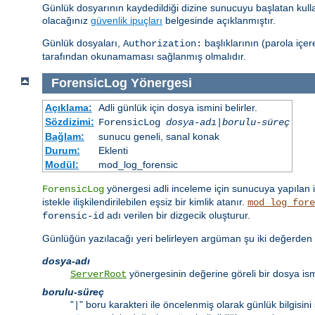
Günlük dosyarının kaydedildiği dizine sunucuyu başlatan kullan
olacağınız
güvenlik ipuçları
belgesinde açıklanmıştır.
Günlük dosyaları,
başlıklarının (parola içer
Authorization:
tarafından okunamaması sağlanmış olmalıdır.
ForensicLog
Yönergesi
Açıklama:
Adli günlük için dosya ismini belirler.
Sözdizimi:
ForensicLog
dosya-adı
|
borulu-süreç
Bağlam:
sunucu geneli, sanal konak
Durum:
Eklenti
Modül:
mod_log_forensic
yönergesi adli inceleme için sunucuya yapılan i
ForensicLog
istekle ilişkilendirilebilen eşsiz bir kimlik atanır.
mod_log_fore
adı verilen bir dizgecik oluşturur.
forensic-id
Günlüğün yazılacağı yeri belirleyen argüman şu iki değerden bir
dosya-adı
yönergesinin değerine göreli bir dosya ism
ServerRoot
borulu-süreç
"
" boru karakteri ile öncelenmiş olarak günlük bilgisi
|