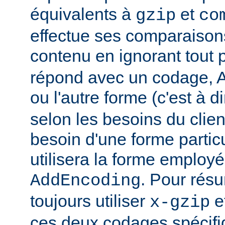
équivalents à
et
gzip
co
effectue ses comparaiso
contenu en ignorant tout 
répond avec un codage, Ap
ou l'autre forme (c'est à d
selon les besoins du client
besoin d'une forme partic
utilisera la forme employé
. Pour rés
AddEncoding
toujours utiliser
e
x-gzip
ces deux codages spécifi