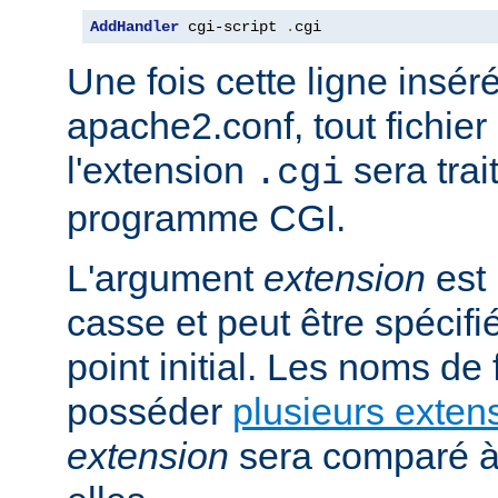
AddHandler
 cgi-script 
.
cgi
Une fois cette ligne insér
apache2.conf, tout fichie
l'extension
sera trai
.cgi
programme CGI.
L'argument
extension
est 
casse et peut être spécifi
point initial. Les noms de
posséder
plusieurs exten
extension
sera comparé à