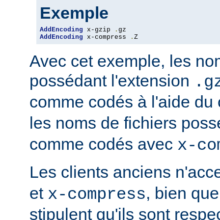
Exemple
AddEncoding
 x-gzip 
.
AddEncoding
 x-compress 
.
Z
Avec cet exemple, les nom
possédant l'extension
.g
comme codés à l'aide du
les noms de fichiers poss
comme codés avec
x-co
Les clients anciens n'ac
et
, bien que
x-compress
stipulent qu'ils sont resp