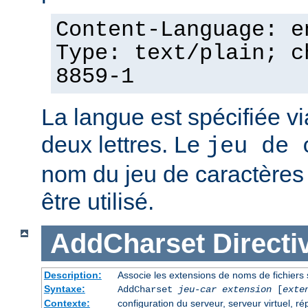
Content-Language: e
Type: text/plain; c
8859-1
La langue est spécifiée v
deux lettres. Le
jeu de 
nom du jeu de caractères p
être utilisé.
AddCharset
Directi
Description:
Associe les extensions de noms de fichiers 
Syntaxe:
AddCharset
jeu-car
extension
[
exte
Contexte:
configuration du serveur, serveur virtuel, ré