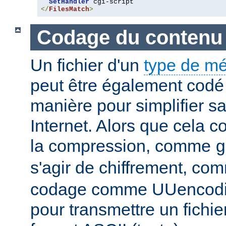
SetHandler
</
FilesMatch
>
Codage du contenu
Un fichier d'un
type de m
peut être également codé 
manière pour simplifier s
Internet. Alors que cela 
la compression, comme
g
s'agir de chiffrement, c
codage comme UUencodin
pour transmettre un fichie