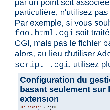
par un point soit associ
particulière, n'utilisez pas
Par exemple, si vous souh
soit trait
foo.html.cgi
CGI, mais pas le fichier
b
alors, au lieu d'utiliser
Ad
, utilisez pl
script .cgi
Configuration du gesti
basant seulement sur l
extension
<
FilesMatch
 \.cgi$
>