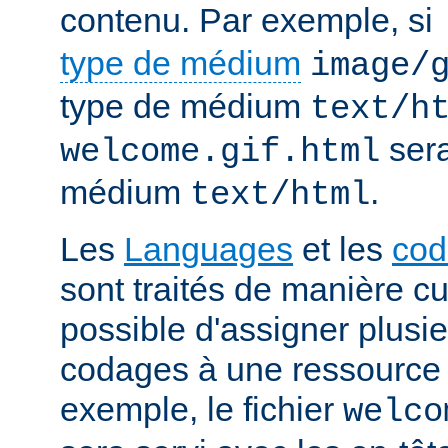
contenu. Par exemple, si
type de médium
image/
type de médium
text/h
sera
welcome.gif.html
médium
.
text/html
Les
Languages
et les
cod
sont traités de manière cum
possible d'assigner plusi
codages à une ressource p
exemple, le fichier
welco