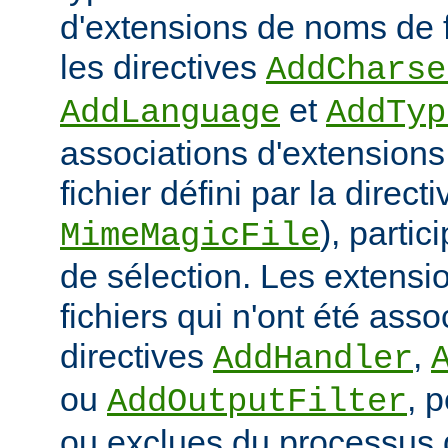
d'extensions de noms de f
les directives
AddCharse
et
AddLanguage
AddTyp
associations d'extensions 
fichier défini par la directi
), parti
MimeMagicFile
de sélection. Les extens
fichiers qui n'ont été ass
directives
,
AddHandler
ou
, 
AddOutputFilter
ou exclues du processus 