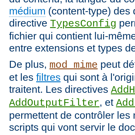
médium
(content-type) des
directive
per
TypesConfig
fichier qui contient lui-mêm
entre extensions et types d
De plus,
peut déf
mod_mime
et les
filtres
qui sont à l'orig
traitent. Les directives
AddH
, et
AddOutputFilter
Add
permettent de contrôler les
scripts qui vont servir le do