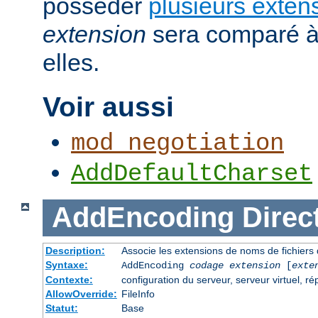
posséder
plusieurs exten
extension
sera comparé à
elles.
Voir aussi
mod_negotiation
AddDefaultCharset
AddEncoding
Direc
Description:
Associe les extensions de noms de fichiers
Syntaxe:
AddEncoding
codage
extension
[
exte
Contexte:
configuration du serveur, serveur virtuel, ré
AllowOverride:
FileInfo
Statut:
Base