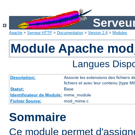
Serveu
Apache
>
Serveur HTTP
>
Documentation
>
Version 2.4
>
Modules
Module Apache mo
Langues Dispo
Description:
Associe les extensions des fichiers 
fichiers et avec leur contenu (type M
Statut:
Base
Identificateur de Module:
mime_module
Fichier Source:
mod_mime.c
Sommaire
Ce module permet d'assig