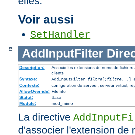
elles.
Voir aussi
SetHandler
AddInputFilter
Direc
Description:
Associe les extensions de noms de fichiers au
clients
Syntaxe:
AddInputFilter
filtre
[;
filtre
...]
Contexte:
configuration du serveur, serveur virtuel, ré
AllowOverride:
FileInfo
Statut:
Base
Module:
mod_mime
La directive
AddInputFi
d'associer l'extension de 