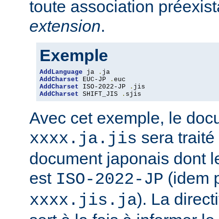
toute association préexis
extension
.
Exemple
AddLanguage
 ja 
.
AddCharset
 EUC-JP 
.
AddCharset
 ISO-2022-JP 
.
AddCharset
 SHIFT_JIS 
.
sjis
Avec cet exemple, le do
sera traité
xxxx.ja.jis
document japonais dont le
est
(idem 
ISO-2022-JP
). La direc
xxxx.jis.ja