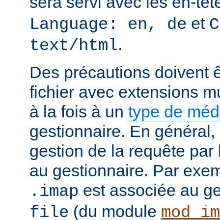
sera servi avec les en-tê
et
Language: en, de
C
.
text/html
Des précautions doivent ê
fichier avec extensions mu
à la fois à un
type de mé
gestionnaire. En général, 
gestion de la requête par
au gestionnaire. Par exemp
est associée au g
.imap
(du module
file
mod_im