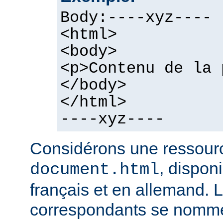
Body:----xyz----
<html>
<body>
<p>Contenu de la 
</body>
</html>
----xyz----
Considérons une ressour
, dispon
document.html
français et en allemand. L
correspondants se nomme