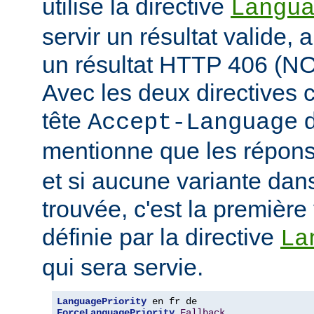
utilise la directive
Langu
servir un résultat valide, 
un résultat HTTP 406 (
Avec les deux directives c
tête
d
Accept-Language
mentionne que les répon
et si aucune variante dans
trouvée, c'est la première 
définie par la directive
La
qui sera servie.
LanguagePriority
ForceLanguagePriority
Fallback