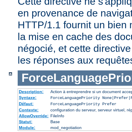
Cette directive ne s'appl
en provenance de naviga
HTTP/1.1 fournit un bien 
la mise en cache des do
négocié, et cette directive
les réponses aux requête
ForceLanguagePrior
Description:
Action à entreprendre si un document accep
Syntaxe:
ForceLanguagePriority None|Prefer|
Défaut:
ForceLanguagePriority Prefer
Contexte:
configuration du serveur, serveur virtuel, ré
AllowOverride:
FileInfo
Statut:
Base
Module:
mod_negotiation