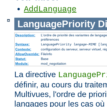
AddLanguage
LanguagePriority
Di
Description:
L'ordre de priorité des variantes de langage
préférences
Syntaxe:
LanguagePriority
langage-MIME
[
lan
Contexte:
configuration du serveur, serveur virtuel, ré
AllowOverride:
FileInfo
Statut:
Base
Module:
mod_negotiation
La directive
LanguagePr
définir, au cours du trait
Multivues, l'ordre de prior
langages pour les cas où l