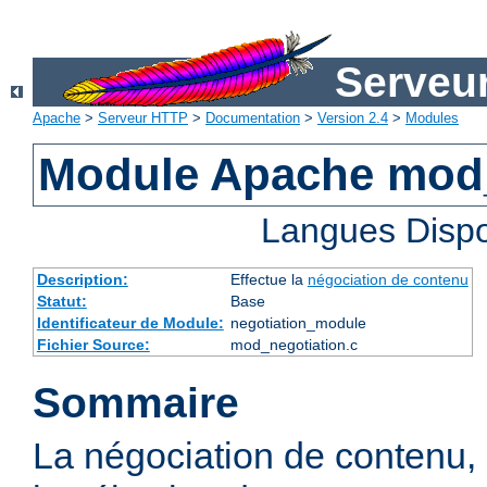
Serveu
Apache
>
Serveur HTTP
>
Documentation
>
Version 2.4
>
Modules
Module Apache mod_
Langues Dispo
Description:
Effectue la
négociation de contenu
Statut:
Base
Identificateur de Module:
negotiation_module
Fichier Source:
mod_negotiation.c
Sommaire
La négociation de contenu,