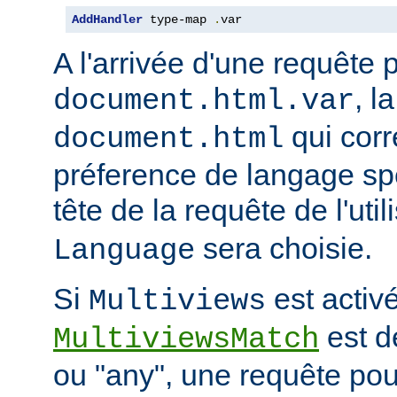
AddHandler
 type-map 
.
var
A l'arrivée d'une requête 
, l
document.html.var
qui corr
document.html
préference de langage spé
tête de la requête de l'uti
sera choisie.
Language
Si
est activé
Multiviews
est d
MultiviewsMatch
ou "any", une requête po